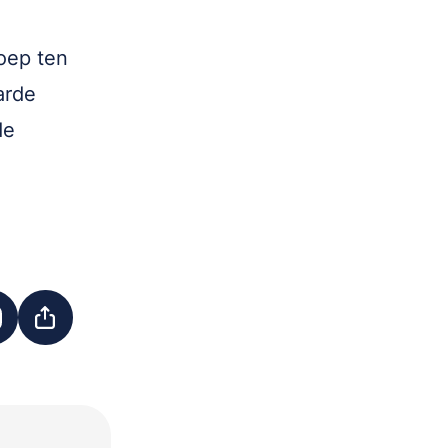
oep ten
arde
de