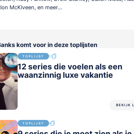
lon McKlveen, en meer...
anks komt voor in deze toplijsten
TOPLIJST
12
12 series die voelen als een
waanzinnig luxe vakantie
BEKIJK 
TOPLIJST
9
9 series die je moet zien als je