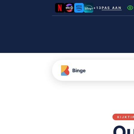
+13
PAS AAN
Netflix
Videoland
NLZIET
Film1
Canal+
KIJKTI
Ou