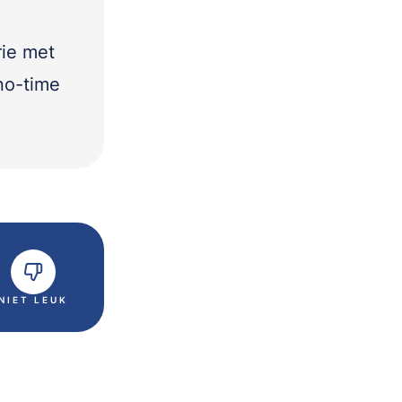
rie met
no-time
NIET LEUK