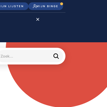
IJN LIJSTEN
MIJN BINGE
Disney+
Apple TV+
Apple TV
meJane