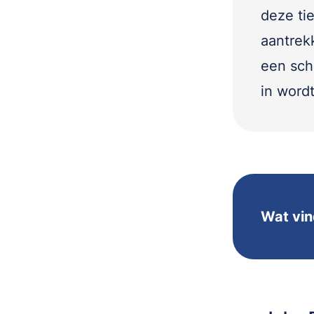
deze ti
aantrek
een sch
in word
Wat vin