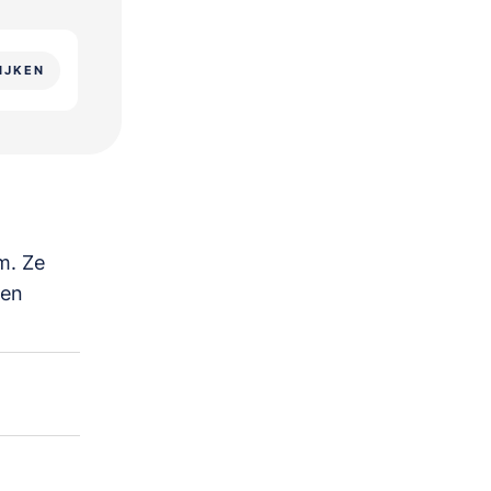
IJKEN
m. Ze
een