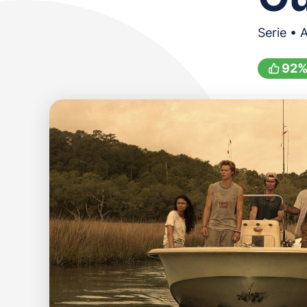
Serie • 
92