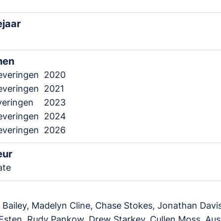
ejaar
nen
leveringen
2020
leveringen
2021
everingen
2023
leveringen
2024
leveringen
2026
eur
ate
Bailey, Madelyn Cline, Chase Stokes, Jonathan Davis
Esten, Rudy Pankow, Drew Starkey, Cullen Moss, Aus