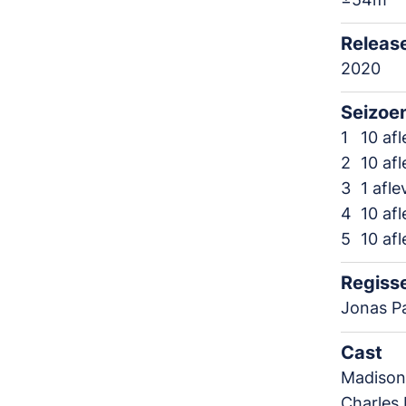
Releas
2020
Seizoe
1
10 af
2
10 af
3
1 afl
4
10 af
5
10 af
Regiss
Jonas P
Cast
Madison 
Charles 