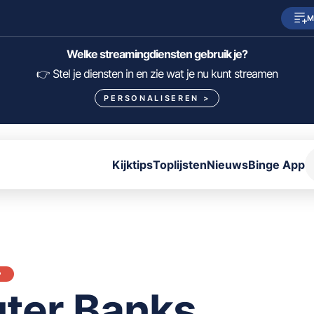
M
SkyShowtime
Prime Video
Welke streamingdiensten gebruik je?
HBO Max
NPO Start
👉 Stel je diensten in en zie wat je nu kunt streamen
PERSONALISEREN
>
Viaplay
Pathé Thuis
Lumière
KIJK
Kijktips
Toplijsten
Nieuws
Binge App
FILTER FILMS EN SERIES OP MIJN DIENSTEN
ALLES/NIETS SELECTEREN
OPSLAAN
P
ter Banks