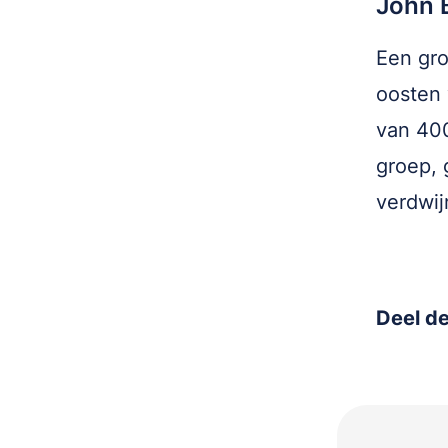
John 
Een gro
oosten 
van 400
groep, 
verdwij
Deel de