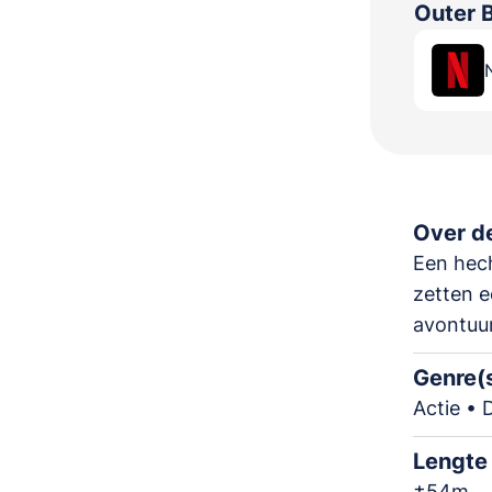
Outer 
Over de
Een hech
zetten e
avontuur
Genre(
Actie •
Lengte
±54m