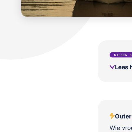
NIEUW 
Lees h
Outer
Wie vroe