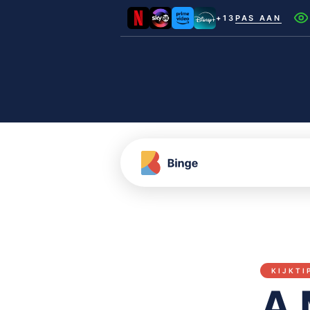
+13
PAS AAN
Netflix
Videoland
NLZIET
Film1
Canal+
KIJKTI
A 