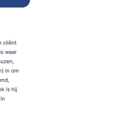
 cliënt
is waar
euzen,
n) in om
end,
 is hij
in