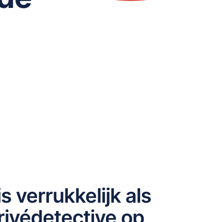
 verrukkelijk als
ivédetective op