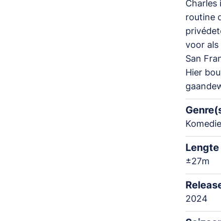
Charles 
routine 
privédet
voor als
San Fran
Hier bo
gaandewe
Genre(
Komedie
Lengte
±27m
Releas
2024