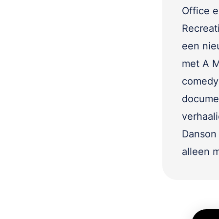
Office 
Recreat
een nie
met A M
comedys
documen
verhaal
Danson l
alleen m