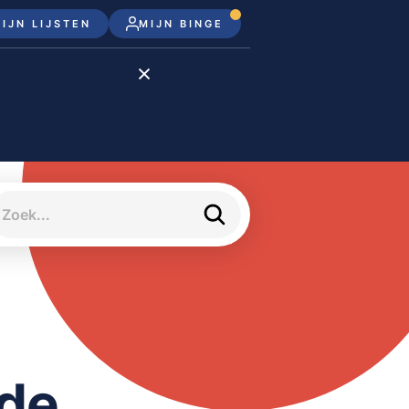
IJN LIJSTEN
MIJN BINGE
Disney+
Apple TV+
Apple TV
meJane
ide