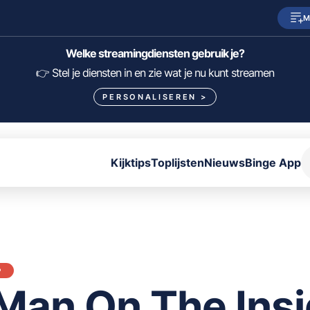
M
SkyShowtime
Prime Video
Welke streamingdiensten gebruik je?
HBO Max
NPO Start
👉 Stel je diensten in en zie wat je nu kunt streamen
PERSONALISEREN
>
Viaplay
Pathé Thuis
Lumière
KIJK
Kijktips
Toplijsten
Nieuws
Binge App
FILTER FILMS EN SERIES OP MIJN DIENSTEN
ALLES/NIETS SELECTEREN
OPSLAAN
P
Man On The Ins