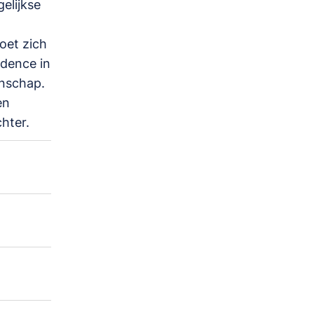
elijkse
doet zich
idence in
enschap.
en
hter.