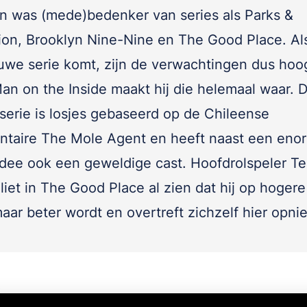
en was (mede)bedenker van series als Parks &
ion, Brooklyn Nine-Nine en The Good Place. Als
uwe serie komt, zijn de verwachtingen dus hoo
an on the Inside maakt hij die helemaal waar. 
erie is losjes gebaseerd op de Chileense
taire The Mole Agent en heeft naast een eno
idee ook een geweldige cast. Hoofdrolspeler T
iet in The Good Place al zien dat hij op hogere 
aar beter wordt en overtreft zichzelf hier opni