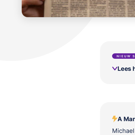
NIEUW 
Lees h
A Man
Michael