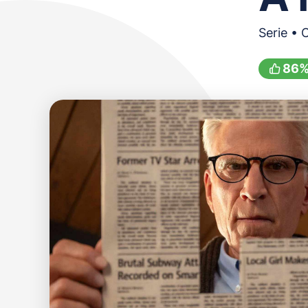
Serie •
86