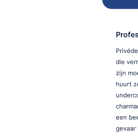
Profe
Privéde
die ver
zijn mo
huurt z
underco
charman
een bee
gevaar 