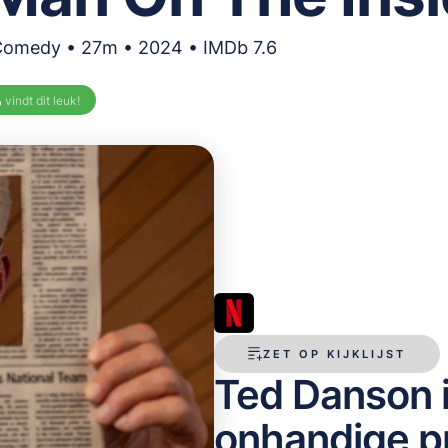
 Comedy • 27m • 2024 • IMDb 7.6
%
vindt dit leuk!
ZET OP KIJKLIJST
Ted Danson is
onhandige pr