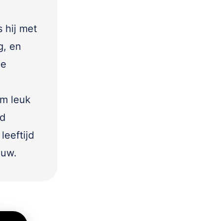
 hij met
g, en
De
rm leuk
ed
leeftijd
euw.