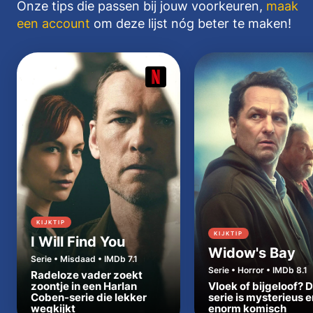
Onze tips die passen bij jouw voorkeuren,
maak
een account
om deze lijst nóg beter te maken!
KIJKTIP
KIJKTIP
I Will Find You
Widow's Bay
Serie • Misdaad • IMDb 7.1
Serie • Horror • IMDb 8.1
Radeloze vader zoekt
zoontje in een Harlan
Vloek of bijgeloof? 
Coben-serie die lekker
serie is mysterieus e
wegkijkt
enorm komisch