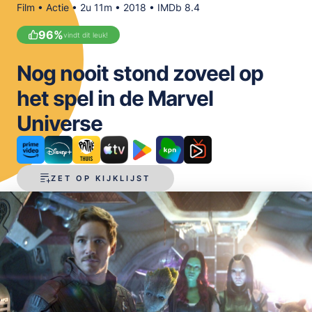
Film • Actie • 2u 11m • 2018 • IMDb 8.4
OPSLAAN
96
%
vindt dit leuk!
Nog nooit stond zoveel op
het spel in de Marvel
Universe
ZET OP KIJKLIJST