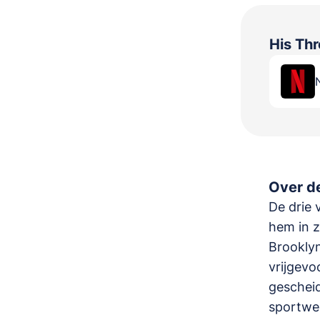
His Th
Over de
De drie 
hem in z
Brooklyn
vrijgevo
gescheid
sportwe