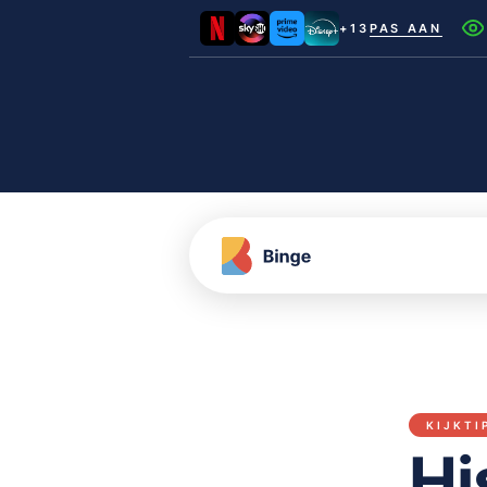
+13
PAS AAN
Netflix
Videoland
NLZIET
Film1
Canal+
KIJKTI
Hi