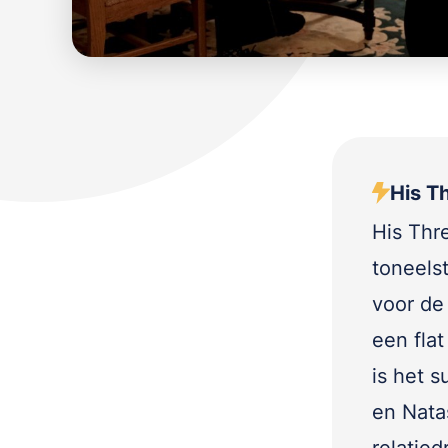
His T
His Thr
toneels
voor de
een flat
is het 
en Nata