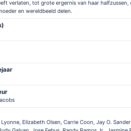
eft verlaten, tot grote ergernis van haar halfzussen, 
moeder en wereldbeeld delen.
s)
ejaar
eur
Jacobs
Lyonne, Elizabeth Olsen, Carrie Coon, Jay O. Sander
Rudy Galvan, Jose Febus, Randy Ramos Jr., Jasmine 