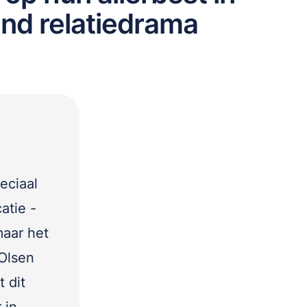
nd relatiedrama
eciaal
atie -
maar het
 Olsen
 dit