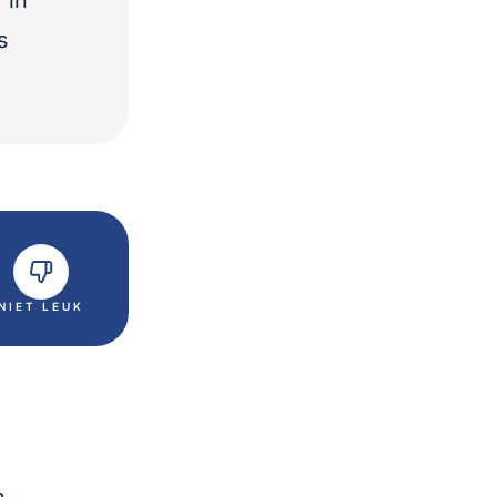
 in
s
NIET LEUK