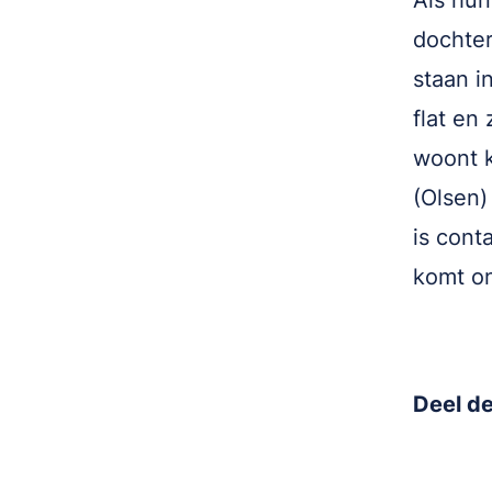
Als hun
dochter
staan i
flat en
woont k
(Olsen)
is cont
komt on
Deel de