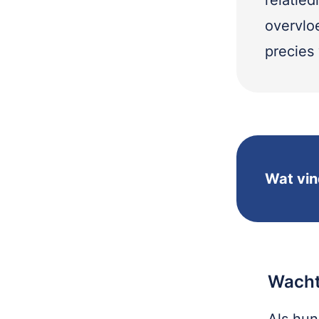
relatie
overvlo
precies 
Wat vin
Wacht