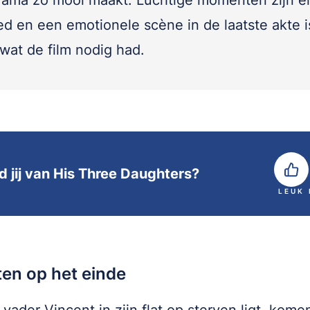
drama zo mooi maakt. Luchtige momenten zijn er
ed en een emotionele scène in de laatste akte i
wat de film nodig had.
d jij van His Three Daughters?
LEUK
en op het einde