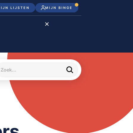
IJN LIJSTEN
MIJN BINGE
Disney+
Apple TV+
Apple TV
meJane
ers