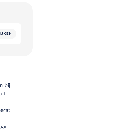
IJKEN
 bij
uit
eerst
aar