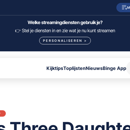
M
SkyShowtime
Prime Video
Welke streamingdiensten gebruik je?
HBO Max
NPO Start
👉 Stel je diensten in en zie wat je nu kunt streamen
PERSONALISEREN
>
Viaplay
Pathé Thuis
Lumière
KIJK
Kijktips
Toplijsten
Nieuws
Binge App
FILTER FILMS EN SERIES OP MIJN DIENSTEN
ALLES/NIETS SELECTEREN
OPSLAAN
P
s Three Daught