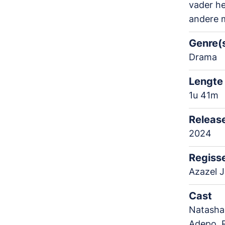
vader he
andere 
Genre(
Drama
Lengte
1u 41m
Releas
2024
Regiss
Azazel 
Cast
Natasha 
Adepo, 