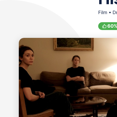
Film • D
60