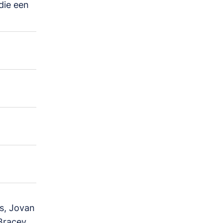
die een
s, Jovan
Bracey