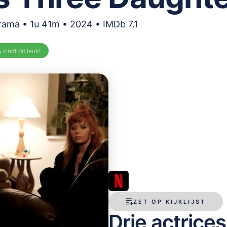
rama • 1u 41m • 2024 • IMDb 7.1
%
vindt dit leuk!
ZET OP KIJKLIJST
Drie actrices