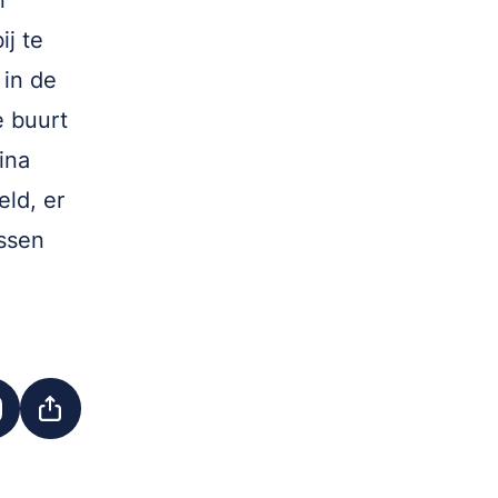
n
ij te
 in de
e buurt
ina
ld, er
ussen