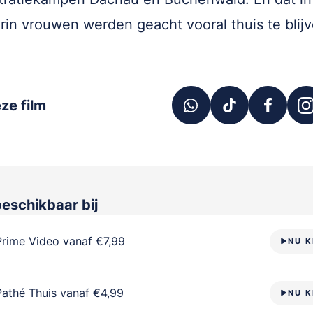
arin vrouwen werden geacht vooral thuis te blijv
ze film
beschikbaar bij
Prime Video vanaf €7,99
NU K
Pathé Thuis vanaf €4,99
NU K