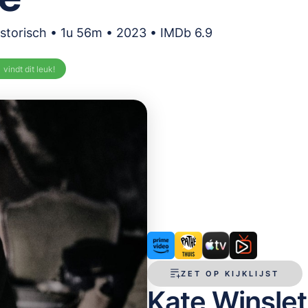
istorisch • 1u 56m • 2023 • IMDb 6.9
%
vindt dit leuk!
ZET OP KIJKLIJST
Kate Winslet