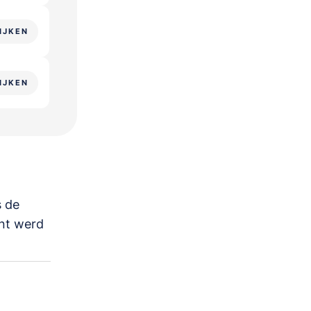
IJKEN
IJKEN
s de
nt werd