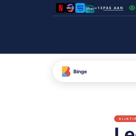
+13
PAS AAN
Netflix
Videoland
NLZIET
Film1
Canal+
KIJKTI
Le