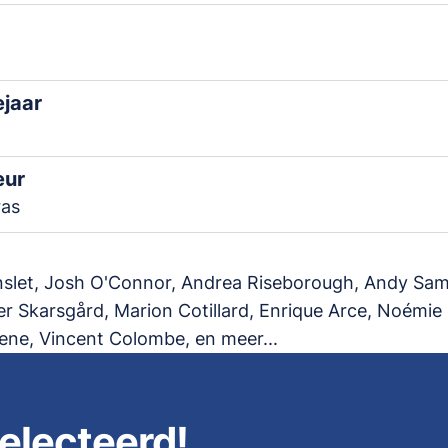
ejaar
eur
ras
nslet, Josh O'Connor, Andrea Riseborough, Andy Sam
r Skarsgård, Marion Cotillard, Enrique Arce, Noémie 
ene, Vincent Colombe, en meer...
electeerd!