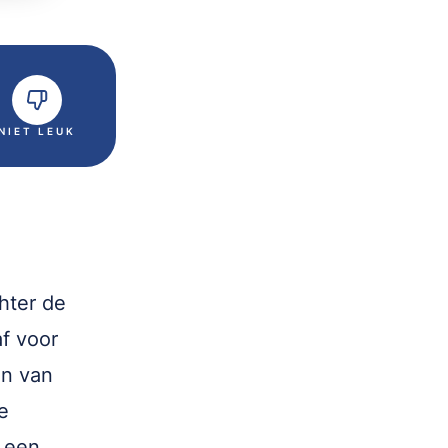
NIET LEUK
hter de
f voor
en van
e
 een