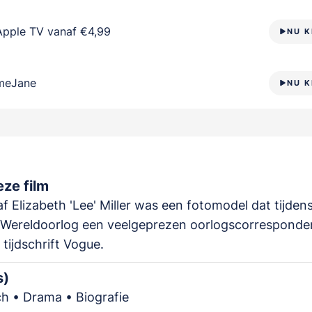
Apple TV vanaf €4,99
NU K
meJane
NU K
ze film
f Elizabeth 'Lee' Miller was een fotomodel dat tijden
Wereldoorlog een veelgeprezen oorlogscorresponde
 tijdschrift Vogue.
s)
ch • Drama • Biografie