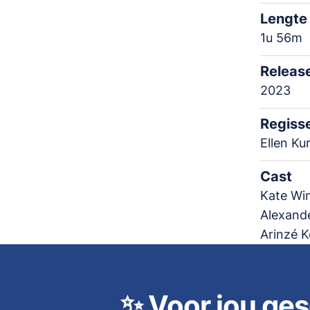
Lengte
1u 56m
Releas
2023
Regiss
Ellen Ku
Cast
Kate Wi
Alexande
Arinzé K
✨
Voor jou ges