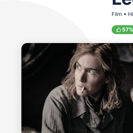
Film • H
57