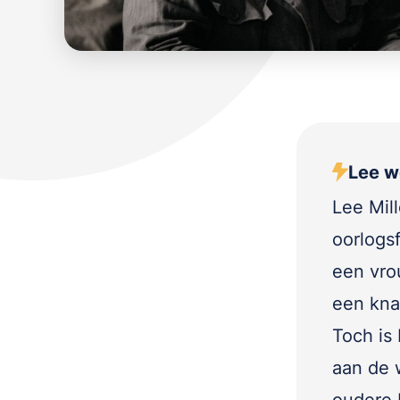
Lee we
Lee Mill
oorlogs
een vrou
een knap
Toch is
aan de 