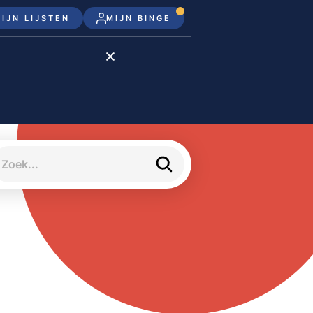
IJN LIJSTEN
MIJN BINGE
Disney+
Apple TV+
Apple TV
meJane