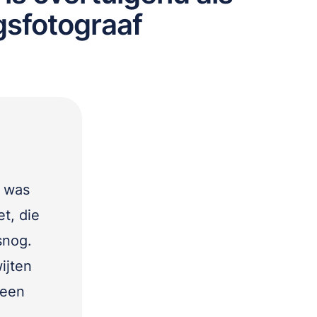
gsfotograaf
e was
t, die
snog.
ijten
 een