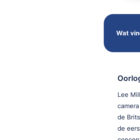
Wat vind
Oorlo
Lee Mil
camera 
de Brit
de eers
concen