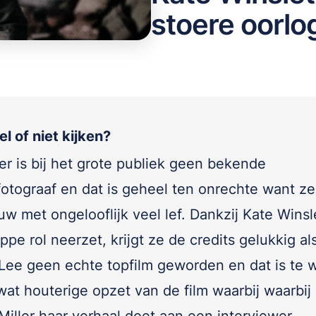
stoere oorlo
l of niet kijken?
er is bij het grote publiek geen bekende
fotograaf en dat is geheel ten onrechte want z
w met ongelooflijk veel lef. Dankzij Kate Winsle
pe rol neerzet, krijgt ze de credits gelukkig al
 Lee geen echte topfilm geworden en dat is te w
wat houterige opzet van de film waarbij waarbij