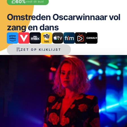
60
%
vindt dit leuk!
OPSLAAN
Omstreden Oscarwinnaar vol
zang en dans
ZET OP KIJKLIJST