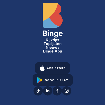
Kijktips
Toplijsten
Nieuws
Binge App