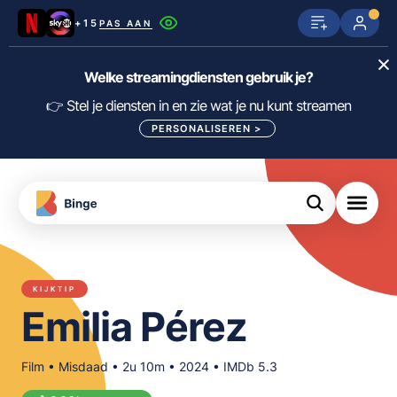
+15
PAS AAN
Netflix
SkyShowtime
Prime Video
Welke streamingdiensten gebruik je?
ijn
nge
Disney+
Videoland
HBO Max
👉 Stel je diensten in en zie wat je nu kunt streamen
PERSONALISEREN
>
NPO Start
Apple TV+
NLZIET
tips
Viaplay
Pathé Thuis
Apple TV
jsten
uws
Film1
Lumière
KIJK
KIJKTIP
meJane
Canal+
Emilia Pérez
Download
de
FILTER FILMS EN SERIES OP MIJN
Binge
DIENSTEN
App
Film • Misdaad • 2u 10m • 2024 • IMDb 5.3
ALLES/NIETS SELECTEREN