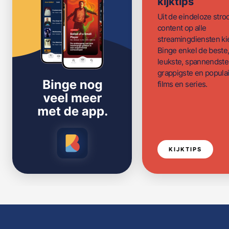
kijktips
Uit de eindeloze str
content op alle
streamingdiensten ki
Binge enkel de beste
leukste, spannendste
grappigste en populai
films en series.
KIJKTIPS