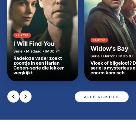
KIJKTIP
KIJKTIP
I Will Find You
Widow's Bay
Serie • Misdaad • IMDb 7.1
Serie • Horror • IMDb 8.1
Radeloze vader zoekt
zoontje in een Harlan
Vloek of bijgeloof? 
Coben-serie die lekker
serie is mysterieus e
wegkijkt
enorm komisch
ALLE KIJKTIPS