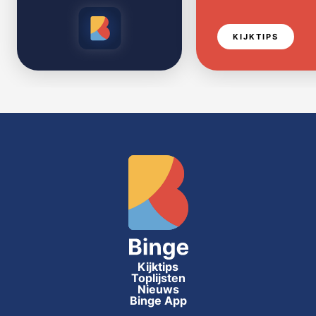
KIJKTIPS
Kijktips
Toplijsten
Nieuws
Binge App