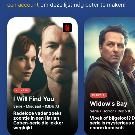
een account
om deze lijst nóg beter te maken!
KIJKTIP
KIJKTIP
I Will Find You
Widow's Bay
Serie • Misdaad • IMDb 7.1
Serie • Horror • IMDb 8.1
Radeloze vader zoekt
zoontje in een Harlan
Vloek of bijgeloof? 
Coben-serie die lekker
serie is mysterieus e
wegkijkt
enorm komisch