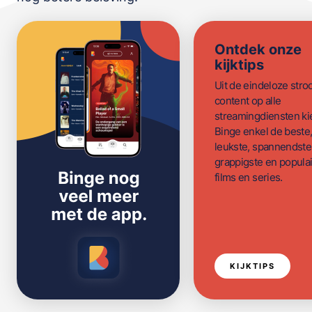
Ontdek onze
kijktips
Uit de eindeloze str
content op alle
streamingdiensten ki
Binge enkel de beste
leukste, spannendste
grappigste en populai
films en series.
KIJKTIPS