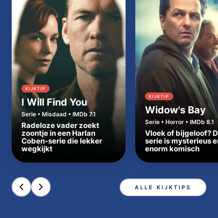
KIJKTIP
KIJKTIP
I Will Find You
Widow's Bay
Serie • Misdaad • IMDb 7.1
Serie • Horror • IMDb 8.1
Radeloze vader zoekt
zoontje in een Harlan
Vloek of bijgeloof? 
Coben-serie die lekker
serie is mysterieus e
wegkijkt
enorm komisch
ALLE KIJKTIPS