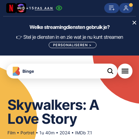
+15
PAS AAN
Netflix
SkyShowtime
Prime Video
Welke streamingdiensten gebruik je?
ijn
nge
Disney+
Videoland
HBO Max
👉 Stel je diensten in en zie wat je nu kunt streamen
PERSONALISEREN
>
NPO Start
Apple TV+
NLZIET
tips
Viaplay
Pathé Thuis
Apple TV
jsten
uws
Film1
Lumière
KIJK
Skywalkers: A
meJane
Canal+
Download
Love Story
de
FILTER FILMS EN SERIES OP MIJN
Binge
DIENSTEN
App
Film • Portret • 1u 40m • 2024 • IMDb 7.1
ALLES/NIETS SELECTEREN