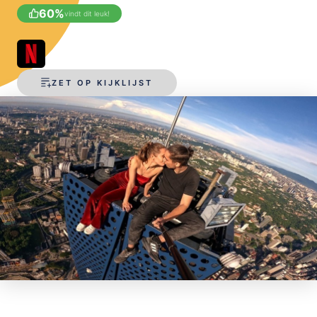
60
%
vindt dit leuk!
OPSLAAN
ZET OP KIJKLIJST