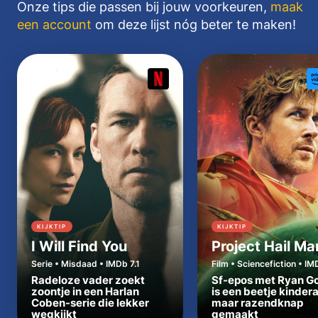
Onze tips die passen bij jouw voorkeuren,
maak
een account
om deze lijst nóg beter te maken!
KIJKTIP
KIJKTIP
I Will Find You
Project Hail Ma
Serie • Misdaad • IMDb 7.1
Film • Sciencefiction • IM
Radeloze vader zoekt
Sf-epos met Ryan Go
zoontje in een Harlan
is een beetje kinder
Coben-serie die lekker
maar razendknap
wegkijkt
gemaakt