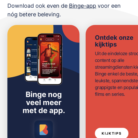
Download ook even de
Binge-app
voor een
nóg betere beleving.
Ontdek onze
kijktips
Uit de eindeloze str
content op alle
streamingdiensten ki
Binge enkel de beste
leukste, spannendste
grappigste en populai
films en series.
KIJKTIPS