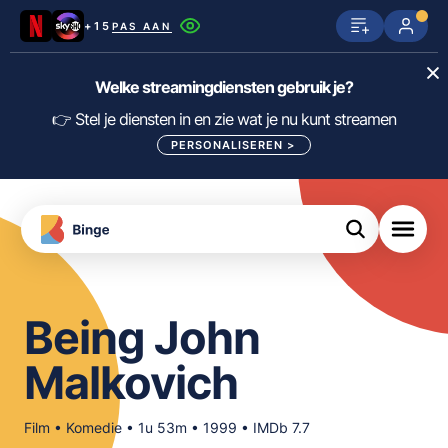
+15
PAS AAN
Netflix
SkyShowtime
Prime Video
Welke streamingdiensten gebruik je?
ijn
nge
Disney+
Videoland
HBO Max
👉 Stel je diensten in en zie wat je nu kunt streamen
PERSONALISEREN
>
NPO Start
Apple TV+
NLZIET
tips
Viaplay
Pathé Thuis
Apple TV
jsten
uws
Film1
Lumière
KIJK
Being John
meJane
Canal+
Download
Malkovich
de
FILTER FILMS EN SERIES OP MIJN
Binge
DIENSTEN
App
Film • Komedie • 1u 53m • 1999 • IMDb 7.7
ALLES/NIETS SELECTEREN