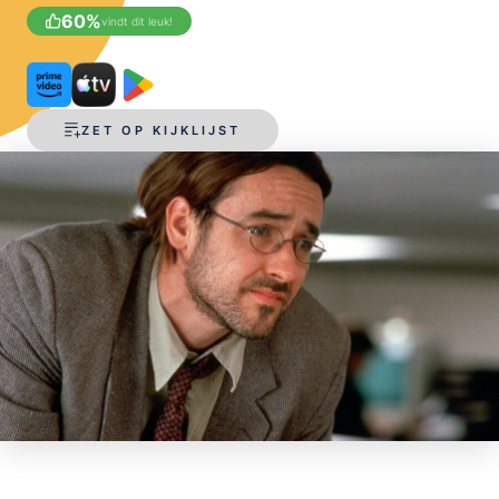
60
%
vindt dit leuk!
OPSLAAN
ZET OP KIJKLIJST