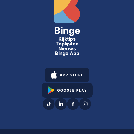
Kijktips
Toplijsten
Nieuws
Binge App