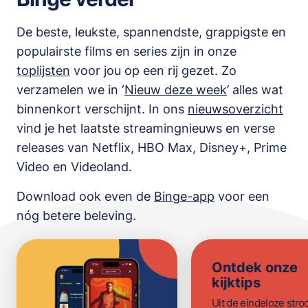
De beste, leukste, spannendste, grappigste en
populairste films en series zijn in onze
toplijsten
voor jou op een rij gezet. Zo
verzamelen we in ‘
Nieuw deze week
’ alles wat
binnenkort verschijnt. In ons
nieuwsoverzicht
vind je het laatste streamingnieuws en verse
releases van
Netflix, HBO Max, Disney+, Prime
Video en Videoland
.
Download ook even de
Binge-app
voor een
nóg betere beleving.
Ontdek onze
kijktips
Uit de eindeloze str