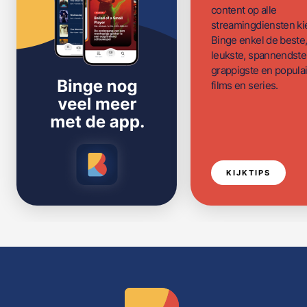
content op alle
streamingdiensten ki
Binge enkel de beste
leukste, spannendste
grappigste en populai
films en series.
KIJKTIPS