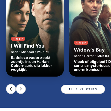
KIJKTIP
KIJKTIP
I Will Find You
Widow's Bay
Serie • Misdaad • IMDb 7.1
Serie • Horror • IMDb 8.1
Radeloze vader zoekt
zoontje in een Harlan
Vloek of bijgeloof? 
Coben-serie die lekker
serie is mysterieus e
wegkijkt
enorm komisch
ALLE KIJKTIPS