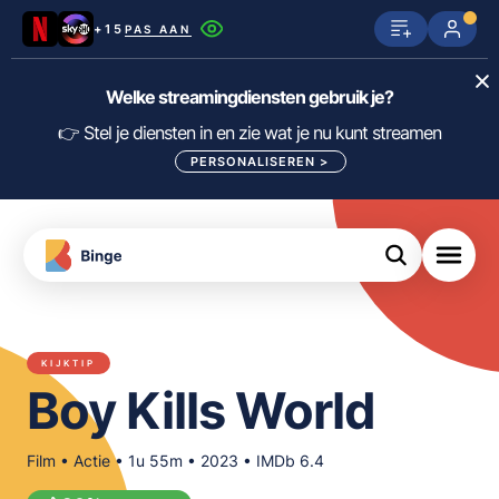
+15
PAS AAN
Netflix
SkyShowtime
Prime Video
Welke streamingdiensten gebruik je?
ijn
nge
Disney+
Videoland
HBO Max
👉 Stel je diensten in en zie wat je nu kunt streamen
PERSONALISEREN
>
NPO Start
Apple TV+
NLZIET
tips
Viaplay
Pathé Thuis
Apple TV
jsten
uws
Film1
Lumière
KIJK
KIJKTIP
meJane
Canal+
Boy Kills World
Download
de
FILTER FILMS EN SERIES OP MIJN
Binge
DIENSTEN
App
Film • Actie • 1u 55m • 2023 • IMDb 6.4
ALLES/NIETS SELECTEREN