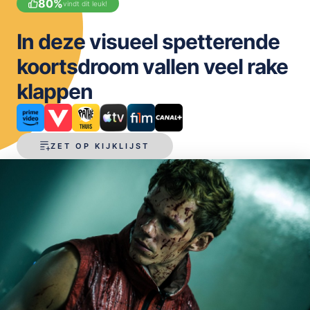
80
%
vindt dit leuk!
OPSLAAN
In deze visueel spetterende
koortsdroom vallen veel rake
klappen
ZET OP KIJKLIJST