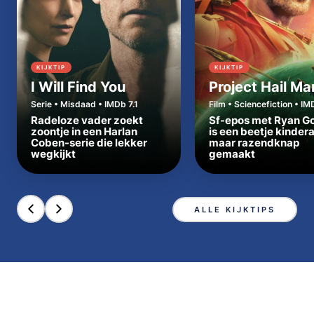
KIJKTIP
KIJKTIP
I Will Find You
Project Hail Ma
Serie • Misdaad • IMDb 7.1
Film • Sciencefiction • IM
Radeloze vader zoekt
Sf-epos met Ryan Go
zoontje in een Harlan
is een beetje kinder
Coben-serie die lekker
maar razendknap
wegkijkt
gemaakt
ALLE KIJKTIPS