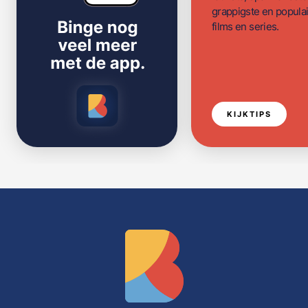
grappigste en populai
films en series.
KIJKTIPS