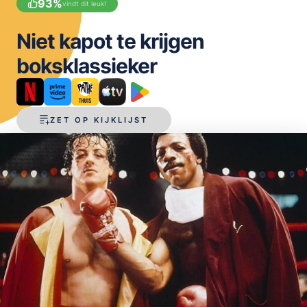
93
%
vindt dit leuk!
OPSLAAN
Niet kapot te krijgen
boksklassieker
ZET OP KIJKLIJST