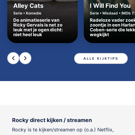
Alley Cats
I Will Find You
Serie • Komedie
Serie • Misdaad • IMDb 7.
De animatieserie van
Radeloze vader zoe
Ricky Gervais is net zo
zoontje in een Harla
leuk met je ogen dicht:
Coben-serie die lek
niet heel leuk
wegkijkt
ALLE KIJKTIPS
Rocky direct kijken / streamen
Rocky is te kijken/streamen op (o.a.) Netflix,