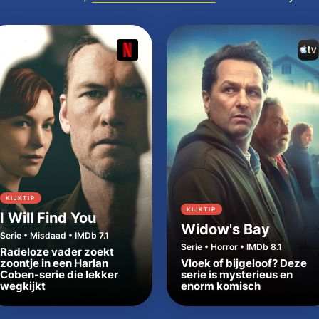
KIJKTIP
KIJKTIP
I Will Find You
Widow's Bay
Serie • Misdaad • IMDb 7.1
Serie • Horror • IMDb 8.1
Radeloze vader zoekt
zoontje in een Harlan
Vloek of bijgeloof? Deze
Coben-serie die lekker
serie is mysterieus en
wegkijkt
enorm komisch