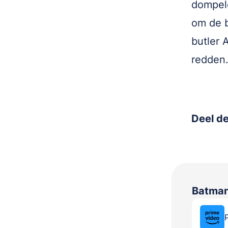
dompele
om de b
butler 
redden.
Deel de
Batman