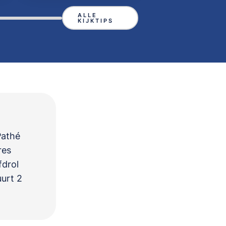
ALLE
KIJKTIPS
Pathé
res
fdrol
uurt 2