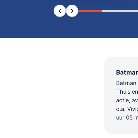
Batman 
Batman &
Thuis en
actie, a
o.a.
Vivi
uur 05 m