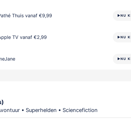
Pathé Thuis vanaf €9,99
NU K
Apple TV vanaf €2,99
NU K
meJane
NU K
s)
Avontuur • Superhelden • Sciencefiction