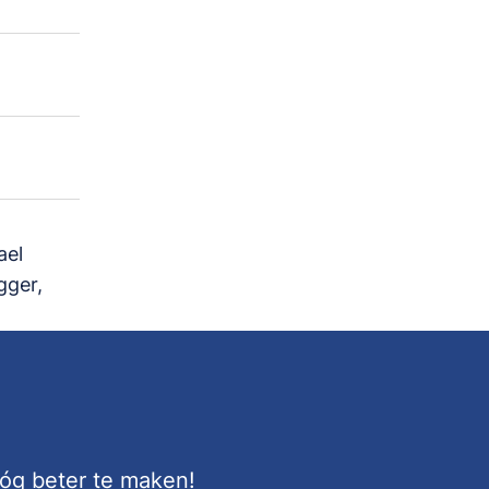
ael
gger,
nóg beter te maken!