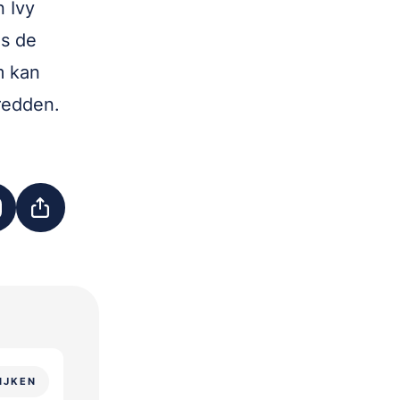
 Ivy
is de
m kan
 redden.
IJKEN