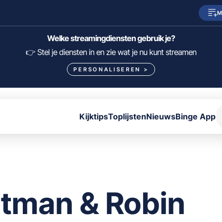
M
SkyShowtime
Prime Video
Welke streamingdiensten gebruik je?
HBO Max
NPO Start
👉 Stel je diensten in en zie wat je nu kunt streamen
PERSONALISEREN
>
Viaplay
Pathé Thuis
Lumière
KIJK
Kijktips
Toplijsten
Nieuws
Binge App
FILTER FILMS EN SERIES OP MIJN DIENSTEN
ALLES/NIETS SELECTEREN
OPSLAAN
tman & Robin