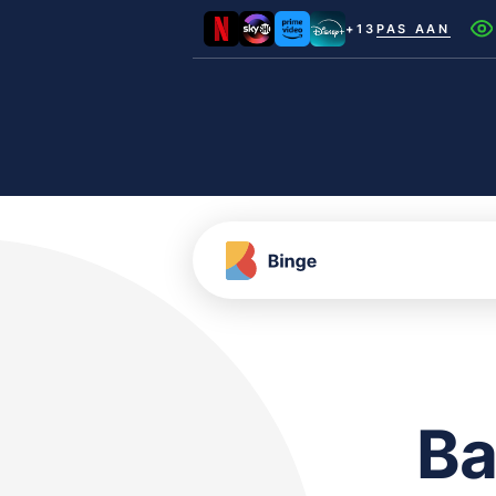
+13
PAS AAN
Netflix
Videoland
NLZIET
Film1
Canal+
Ba