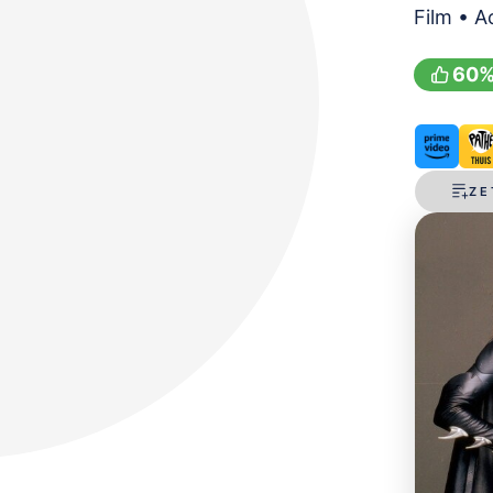
Film • A
60
ZE