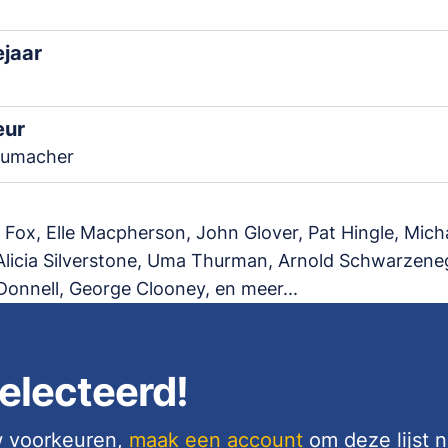
ejaar
eur
humacher
. Fox, Elle Macpherson, John Glover, Pat Hingle, Mich
licia Silverstone, Uma Thurman, Arnold Schwarzene
Donnell, George Clooney, en meer...
electeerd!
uw voorkeuren,
maak een account
om deze lijst 