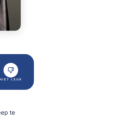
NIET LEUK
eep te