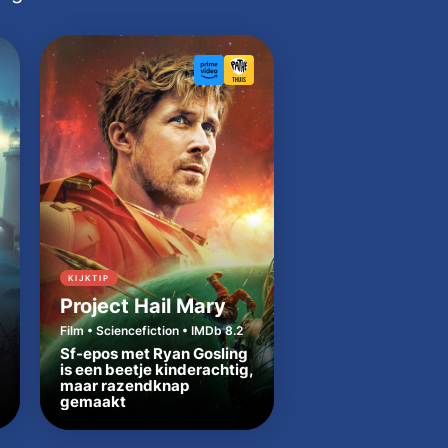
KIJKTIP
KIJKTIP
Project Hail Mary
Cape Fear
Film • Sciencefiction • IMDb 8.2
Serie • Thriller • IMDb 
Sf-epos met Ryan Gosling
is een beetje kinderachtig,
Broeierige remake
maar razendknap
klassieker Cape Fe
gemaakt
precies de juiste t