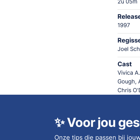
2u 05m
Releas
1997
Regiss
Joel Sc
Cast
Vivica A
Gough, A
Chris O'
✨
Voor jou ges
Onze tips die passen bij jo