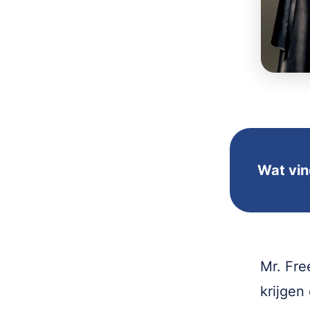
Wat vin
Mr. Fre
krijgen