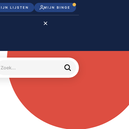
IJN LIJSTEN
MIJN BINGE
Disney+
Apple TV+
Apple TV
meJane