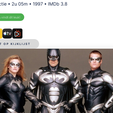
ctie • 2u 05m • 1997 • IMDb 3.8
%
vindt dit leuk!
T OP KIJKLIJST