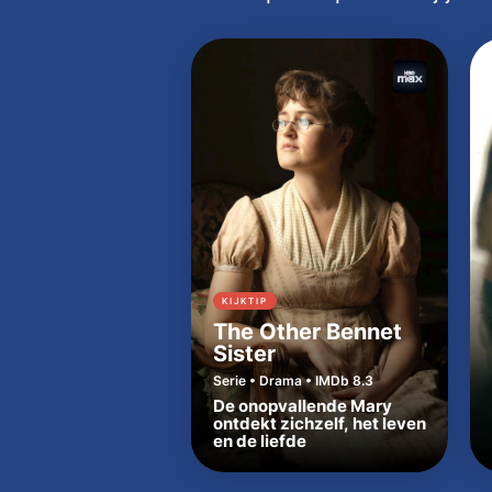
KIJKTIP
The Other Bennet
Sister
Serie • Drama • IMDb 8.3
De onopvallende Mary
ontdekt zichzelf, het leven
en de liefde