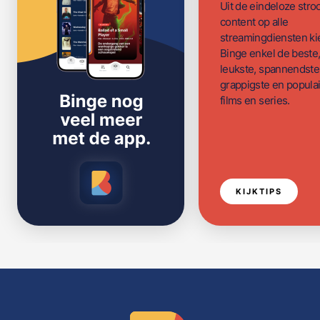
Uit de eindeloze str
content op alle
streamingdiensten ki
Binge enkel de beste
leukste, spannendste
grappigste en populai
films en series.
KIJKTIPS