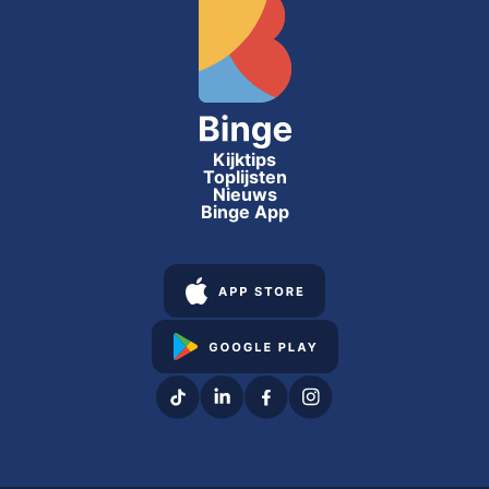
Kijktips
Toplijsten
Nieuws
Binge App