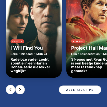
KIJKTIP
KIJKTIP
I Will Find You
Project Hail Ma
Serie • Misdaad • IMDb 7.1
Film • Sciencefiction • IM
Radeloze vader zoekt
Sf-epos met Ryan Go
zoontje in een Harlan
is een beetje kinder
Coben-serie die lekker
maar razendknap
wegkijkt
gemaakt
ALLE KIJKTIPS