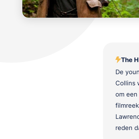
The H
De youn
Collins
om een 
filmreek
Lawrenc
reden da