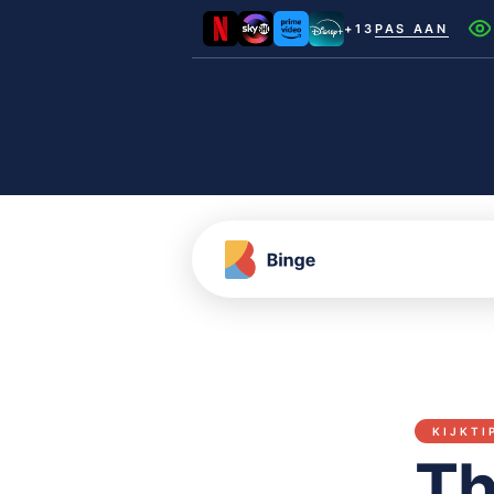
+13
PAS AAN
Netflix
Videoland
NLZIET
Film1
Canal+
KIJKTI
Th