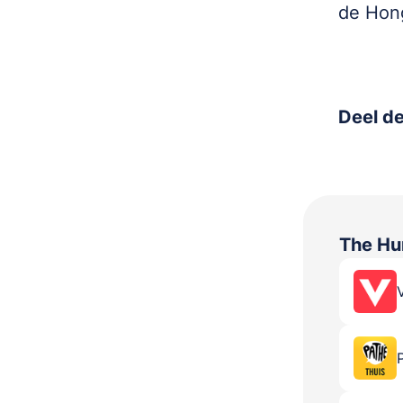
de Hong
Deel de
The H