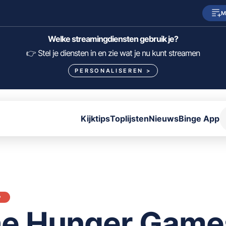
M
SkyShowtime
Prime Video
Welke streamingdiensten gebruik je?
HBO Max
NPO Start
👉 Stel je diensten in en zie wat je nu kunt streamen
PERSONALISEREN
>
Viaplay
Pathé Thuis
Lumière
KIJK
Kijktips
Toplijsten
Nieuws
Binge App
FILTER FILMS EN SERIES OP MIJN DIENSTEN
ALLES/NIETS SELECTEREN
OPSLAAN
P
e Hunger Game