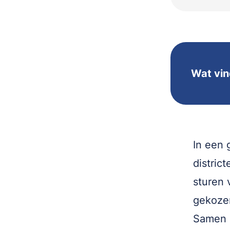
Wat vin
In een 
distric
sturen 
gekozen
Samen m