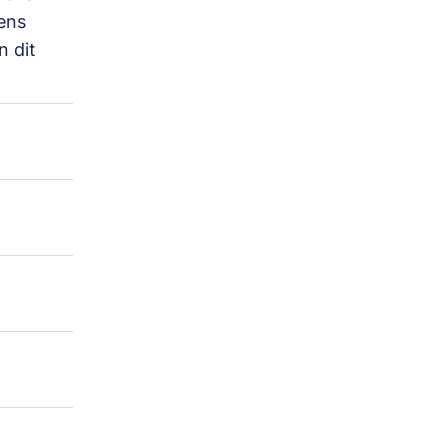
ens
 dit