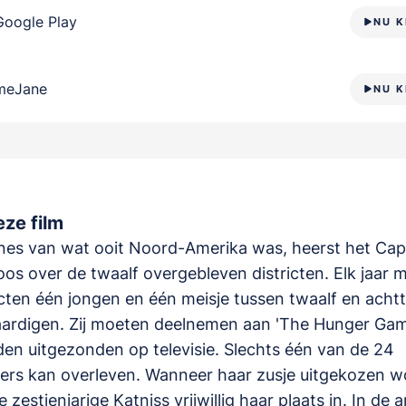
Google Play
NU K
meJane
NU K
ze film
ïnes van wat ooit Noord-Amerika was, heerst het Cap
os over de twaalf overgebleven districten. Elk jaar 
icten één jongen en één meisje tussen twaalf en achtt
ardigen. Zij moeten deelnemen aan 'The Hunger Game
den uitgezonden op televisie. Slechts één van de 24
rs kan overleven. Wanneer haar zusje uitgekozen w
zestienjarige Katniss vrijwillig haar plaats in. In de 