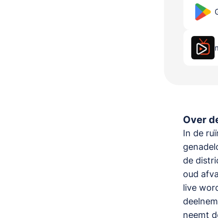
Over de
In de ru
genadelo
de distr
oud afva
live wor
deelneme
neemt de 