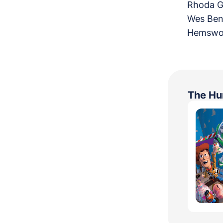
Rhoda Gr
Wes Bent
Hemswor
The Hu