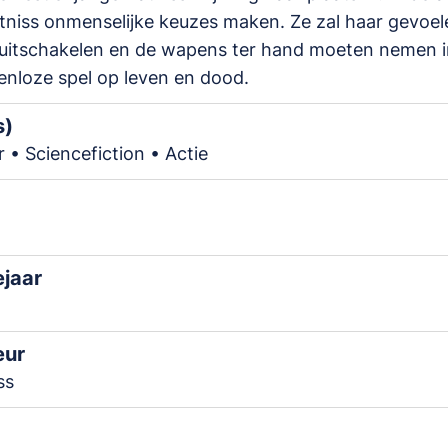
niss onmenselijke keuzes maken. Ze zal haar gevoel
uitschakelen en de wapens ter hand moeten nemen in
nloze spel op leven en dood.
s)
 • Sciencefiction • Actie
ejaar
eur
ss