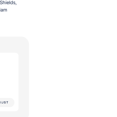
Shields,
Liam
LIJST