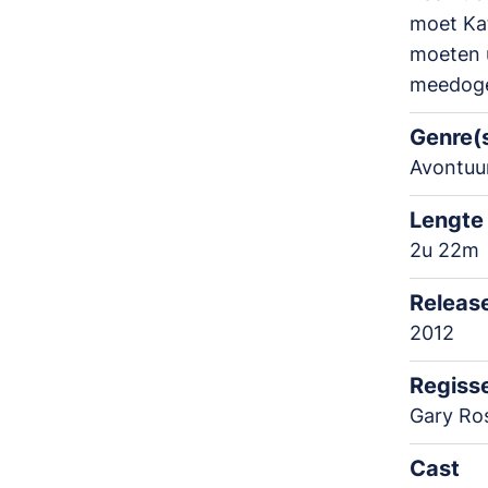
moet Kat
moeten 
meedoge
Genre(
Avontuur
Lengte
2u 22m
Releas
2012
Regiss
Gary Ro
Cast