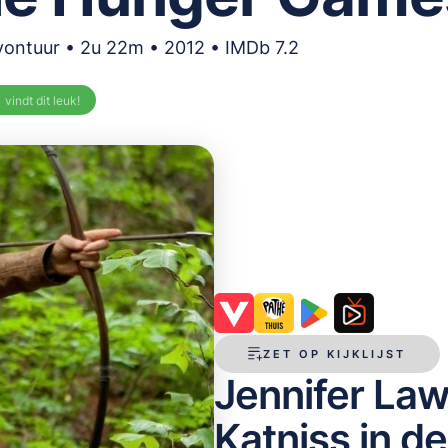
vontuur • 2u 22m • 2012 • IMDb 7.2
%
vindt dit leuk!
ZET OP KIJKLIJST
Jennifer Law
Katniss in d