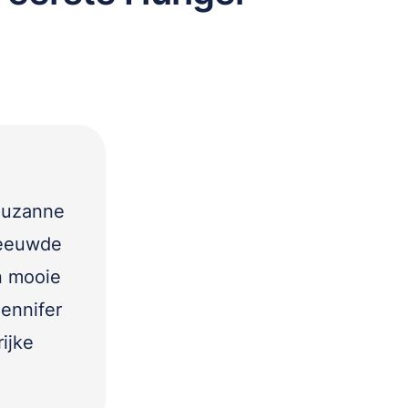
Suzanne
reeuwde
n mooie
Jennifer
ijke