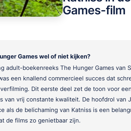
Games-film
unger Games wel of niet kijken?
g adult-boekenreeks The Hunger Games van 
 was een knallend commercieel succes dat sch
verfilming. Dit eerste deel zet de toon voor ee
s van vrij constante kwaliteit. De hoofdrol van 
e als de belichaming van Katniss is een belangr
t de films zo genietbaar zijn.