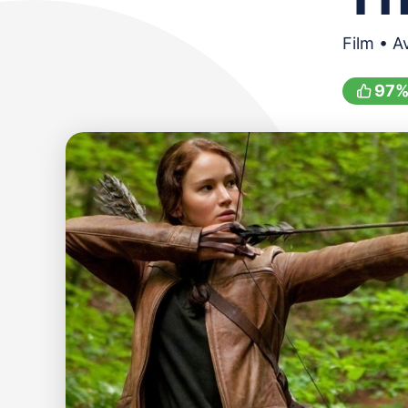
Film • A
97