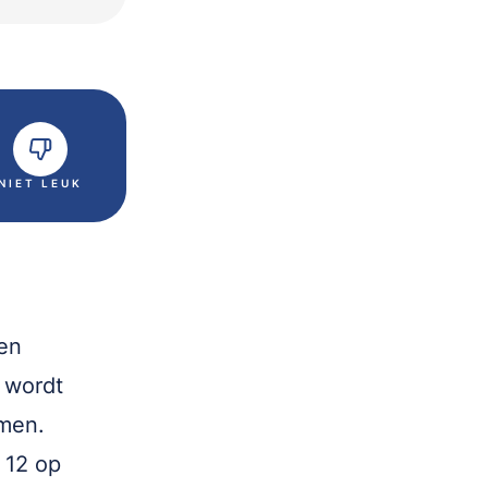
NIET LEUK
ten
e wordt
emen.
 12 op