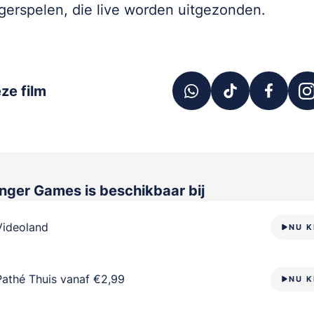
erspelen, die live worden uitgezonden.
ze film
unger Games
is beschikbaar bij
Videoland
NU K
Pathé Thuis vanaf €2,99
NU K