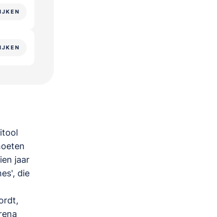
IJKEN
IJKEN
itool
moeten
ien jaar
s', die
ordt,
arena