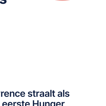
rence straalt als
e eerste Hunger