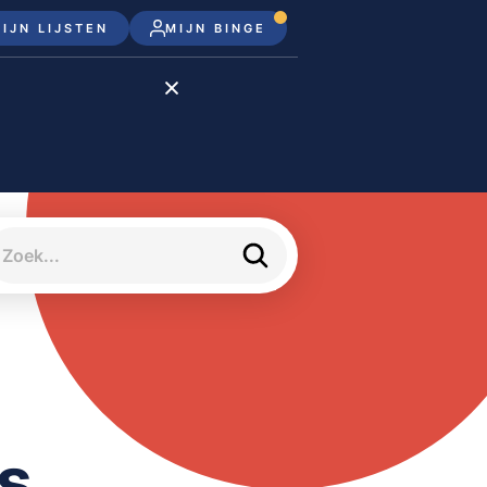
IJN LIJSTEN
MIJN BINGE
Disney+
Apple TV+
Apple TV
meJane
s