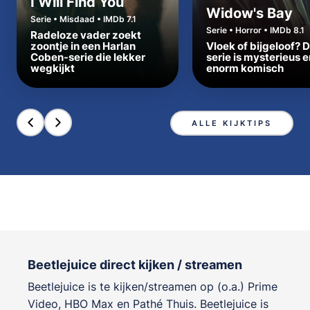
I Will Find You
Widow's Bay
Serie • Misdaad • IMDb 7.1
Serie • Horror • IMDb 8.1
Radeloze vader zoekt
zoontje in een Harlan
Vloek of bijgeloof? 
Coben-serie die lekker
serie is mysterieus e
wegkijkt
enorm komisch
ALLE KIJKTIPS
Beetlejuice direct kijken / streamen
Beetlejuice is te kijken/streamen op (o.a.) Prime
Video, HBO Max en Pathé Thuis. Beetlejuice is