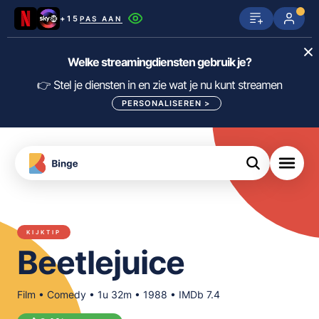
+15
PAS AAN
Netflix
SkyShowtime
Prime Video
Welke streamingdiensten gebruik je?
ijn
nge
Disney+
Videoland
HBO Max
👉 Stel je diensten in en zie wat je nu kunt streamen
PERSONALISEREN
>
NPO Start
Apple TV+
NLZIET
tips
Viaplay
Pathé Thuis
Apple TV
jsten
uws
Film1
Lumière
KIJK
KIJKTIP
meJane
Canal+
Beetlejuice
Download
de
FILTER FILMS EN SERIES OP MIJN
Binge
DIENSTEN
App
Film • Comedy • 1u 32m • 1988 • IMDb 7.4
ALLES/NIETS SELECTEREN