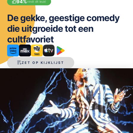
94
%
vindt dit leuk!
OPSLAAN
De gekke, geestige comedy
die uitgroeide tot een
cultfavoriet
ZET OP KIJKLIJST