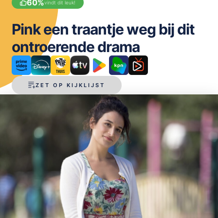
60
%
vindt dit leuk!
OPSLAAN
Pink een traantje weg bij dit
ontroerende drama
ZET OP KIJKLIJST