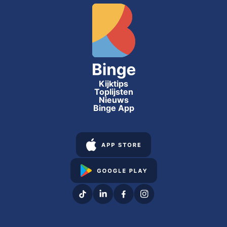
Kijktips
Toplijsten
Nieuws
Binge App