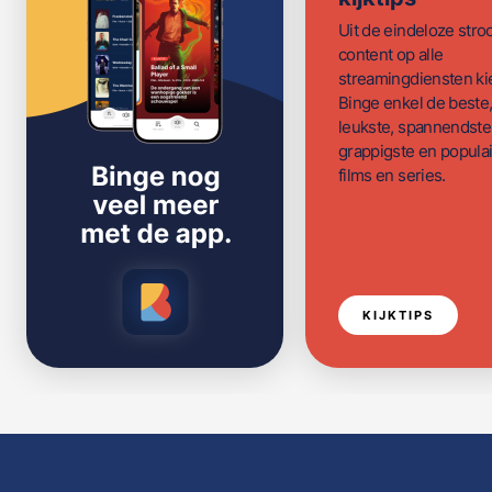
Uit de eindeloze str
content op alle
streamingdiensten ki
Binge enkel de beste
leukste, spannendste
grappigste en populai
films en series.
KIJKTIPS