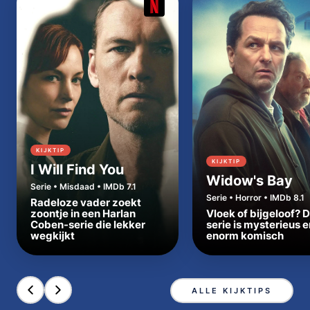
KIJKTIP
KIJKTIP
I Will Find You
Widow's Bay
Serie • Misdaad • IMDb 7.1
Serie • Horror • IMDb 8.1
Radeloze vader zoekt
zoontje in een Harlan
Vloek of bijgeloof? 
Coben-serie die lekker
serie is mysterieus e
wegkijkt
enorm komisch
ALLE KIJKTIPS