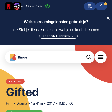
+15
PAS AAN
Netflix
SkyShowtime
Prime Video
Welke streamingdiensten gebruik je?
ijn
nge
Disney+
Videoland
HBO Max
👉 Stel je diensten in en zie wat je nu kunt streamen
PERSONALISEREN
>
NPO Start
Apple TV+
NLZIET
tips
Viaplay
Pathé Thuis
Apple TV
jsten
uws
Film1
Lumière
KIJK
KIJKTIP
meJane
Canal+
Gifted
Download
de
FILTER FILMS EN SERIES OP MIJN
Binge
DIENSTEN
App
Film • Drama • 1u 41m • 2017 • IMDb 7.6
ALLES/NIETS SELECTEREN