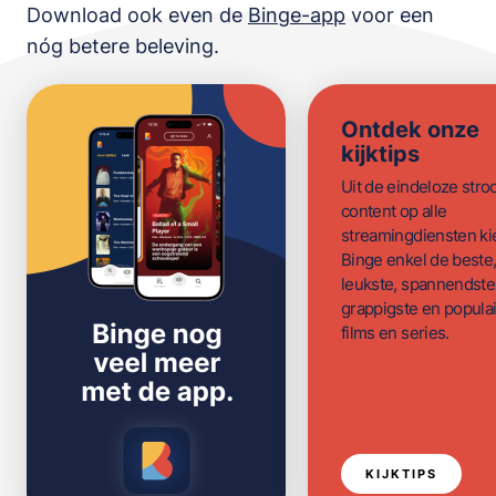
Download ook even de
Binge-app
voor een
nóg betere beleving.
Ontdek onze
kijktips
Uit de eindeloze str
content op alle
streamingdiensten ki
Binge enkel de beste
leukste, spannendste
grappigste en populai
films en series.
KIJKTIPS