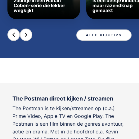
zoontje in een Harlan
is een beetje kinder
Coben-serie die lekker
maar razendknap
wegkijkt
gemaakt
ALLE KIJKTIPS
The Postman direct kijken / streamen
The Postman is te kijken/streamen op (o.a.)
Prime Video, Apple TV en Google Play. The
Postman is een film binnen de genres
avontuur,
actie en drama
. Met in de hoofdrol o.a.
Kevin