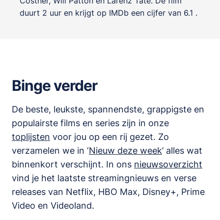
Costner
,
Will Patton
en
Larenz Tate
. De film
duurt 2 uur en krijgt op IMDb een cijfer van 6.1 .
Binge verder
De beste, leukste, spannendste, grappigste en
populairste films en series zijn in onze
toplijsten
voor jou op een rij gezet. Zo
verzamelen we in ‘
Nieuw deze week
’ alles wat
binnenkort verschijnt. In ons
nieuwsoverzicht
vind je het laatste streamingnieuws en verse
releases van
Netflix, HBO Max, Disney+, Prime
Video en Videoland
.