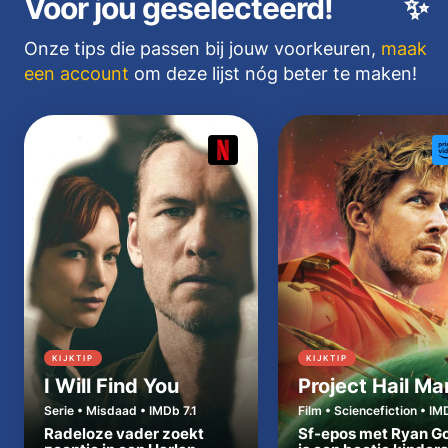
Voor jou geselecteerd!
✨
Onze tips die passen bij jouw voorkeuren,
maak
een account
om deze lijst nóg beter te maken!
KIJKTIP
KIJKTIP
I Will Find You
Project Hail Ma
Serie • Misdaad • IMDb 7.1
Film • Sciencefiction • IM
Radeloze vader zoekt
Sf-epos met Ryan Go