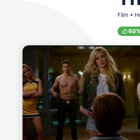
Film • H
60