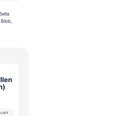
ella
 Bibb,
llen
n)
LIJST