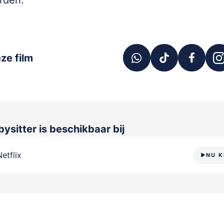
rden.
ze film
bysitter
is beschikbaar bij
Netflix
NU K