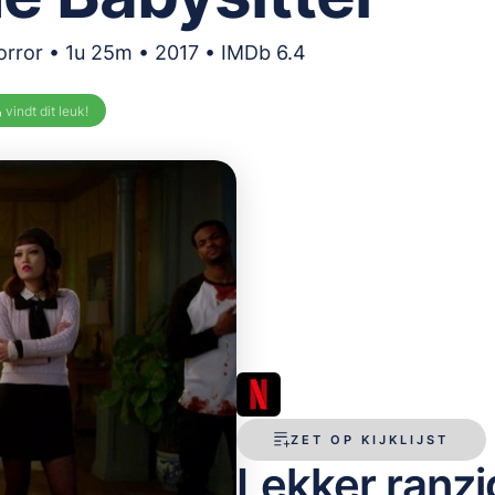
orror • 1u 25m • 2017 • IMDb 6.4
%
vindt dit leuk!
ZET OP KIJKLIJST
Lekker ranz