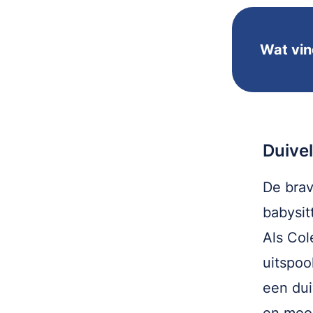
Wat vin
Duive
De brav
babysit
Als Col
uitspook
een dui