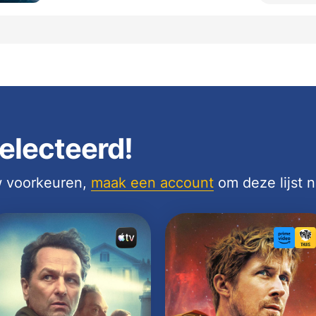
electeerd!
uw voorkeuren,
maak een account
om deze lijst 