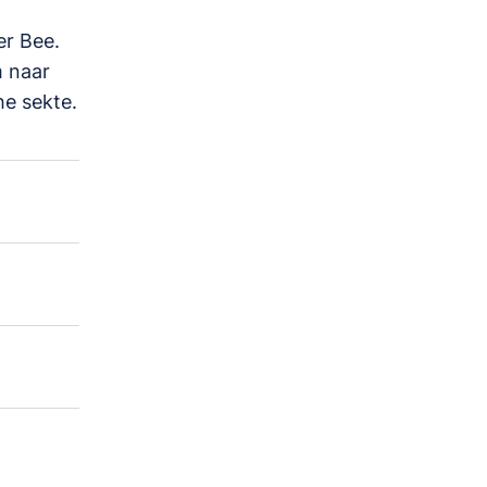
er Bee.
m naar
he sekte.