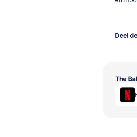
en moo
Deel de
The Ba