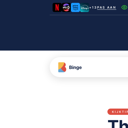
+13
PAS AAN
Netflix
Videoland
NLZIET
Film1
Canal+
KIJKTI
Th