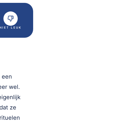
NIET LEUK
s een
eer wel.
igenlijk
 dat ze
rituelen