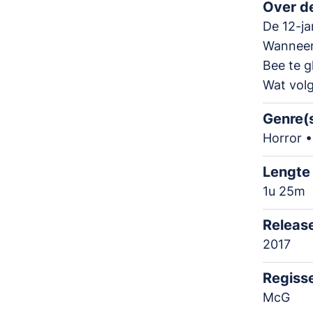
Over de
De 12-jar
Wanneer 
Bee te g
Wat volg
Genre(
Horror 
Lengte
1u 25m
Releas
2017
Regiss
McG