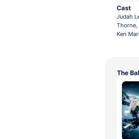
Cast
Judah Le
Thorne, 
Ken Mari
The Bab