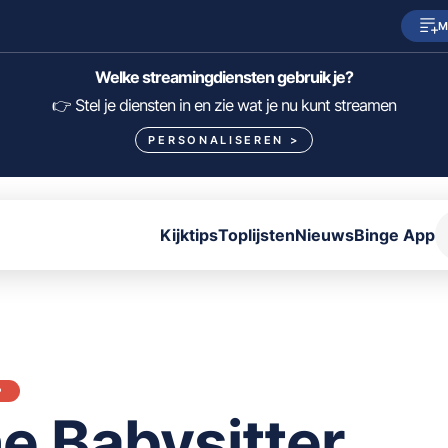
M
SkyShowtime
Prime Video
Welke streamingdiensten gebruik je?
HBO Max
NPO Start
👉 Stel je diensten in en zie wat je nu kunt streamen
PERSONALISEREN
>
Viaplay
Pathé Thuis
Lumière
KIJK
Kijktips
Toplijsten
Nieuws
Binge App
FILTER FILMS EN SERIES OP MIJN DIENSTEN
ALLES/NIETS SELECTEREN
OPSLAAN
P
e Babysitter