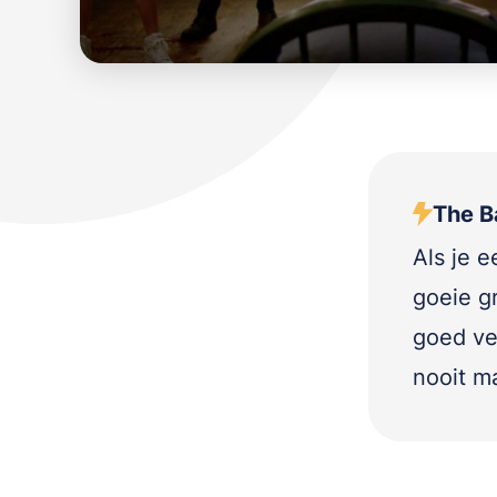
The Ba
Als je 
goeie g
goed ve
nooit ma