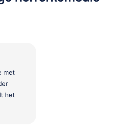
n
e met
der
t het