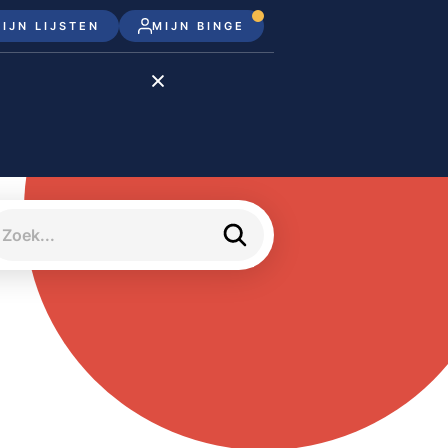
IJN LIJSTEN
MIJN BINGE
Disney+
Apple TV+
Apple TV
meJane