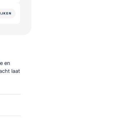
IJKEN
ie en
cht laat