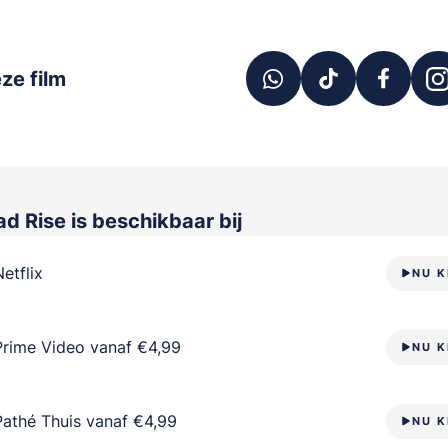
ze film
ad Rise
is beschikbaar bij
Netflix
NU K
Prime Video vanaf €4,99
NU K
Pathé Thuis vanaf €4,99
NU K