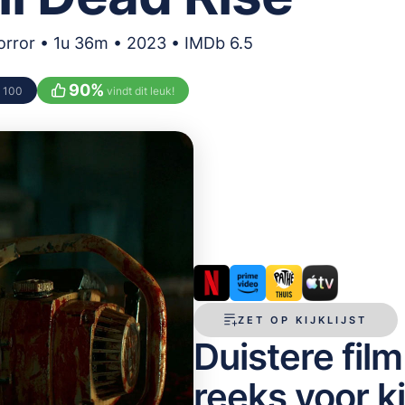
orror • 1u 36m • 2023 • IMDb 6.5
90
%
/ 100
vindt dit leuk!
ZET OP KIJKLIJST
Duistere film
reeks voor k