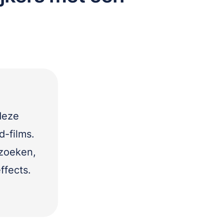
deze
d-films.
 zoeken,
ffects.