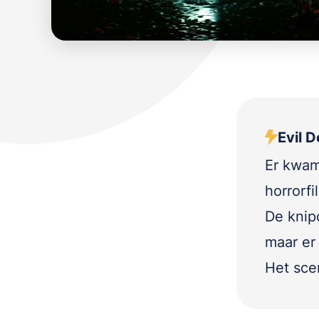
Evil D
Er kwam
horrorfi
De knipo
maar er
Het sce