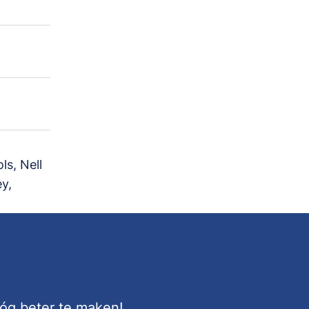
ls, Nell
y,
nóg beter te maken!