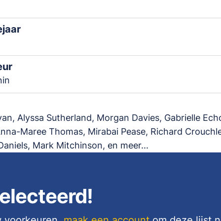
ejaar
eur
nin
livan, Alyssa Sutherland, Morgan Davies, Gabrielle Echo
Anna-Maree Thomas, Mirabai Pease, Richard Crouchle
aniels, Mark Mitchinson, en meer...
electeerd!
uw voorkeuren,
maak een account
om deze lijst 