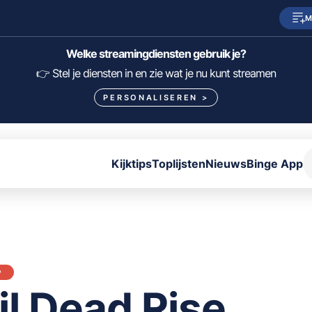
M
SkyShowtime
Prime Video
Welke streamingdiensten gebruik je?
HBO Max
NPO Start
👉 Stel je diensten in en zie wat je nu kunt streamen
PERSONALISEREN
>
Viaplay
Pathé Thuis
Lumière
KIJK
Kijktips
Toplijsten
Nieuws
Binge App
FILTER FILMS EN SERIES OP MIJN DIENSTEN
ALLES/NIETS SELECTEREN
OPSLAAN
P
il Dead Rise