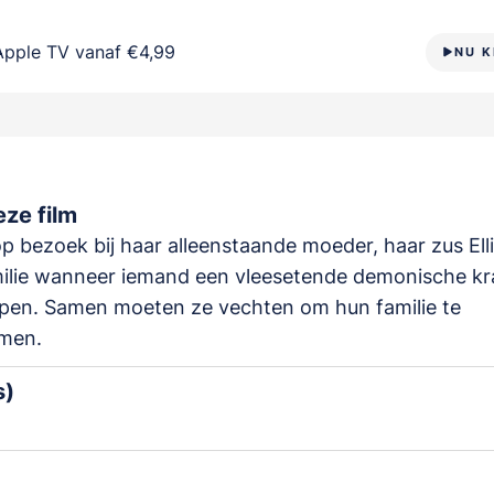
Apple TV vanaf €4,99
NU K
ze film
op bezoek bij haar alleenstaande moeder, haar zus Ell
ilie wanneer iemand een vleesetende demonische kra
pen. Samen moeten ze vechten om hun familie te
men.
s)