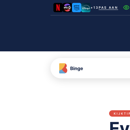
+13
PAS AAN
Netflix
Videoland
NLZIET
Film1
Canal+
KIJKTI
Ev