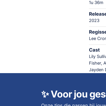
1u 36m
Releas
2023
Regiss
Lee Cro
Cast
Lily Sul
Fisher, 
Jayden D
✨
Voor jou ges
Onze tips die passen bij jo