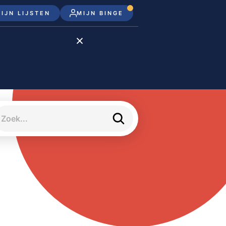
IJN LIJSTEN
MIJN BINGE
Disney+
Apple TV+
Apple TV
meJane