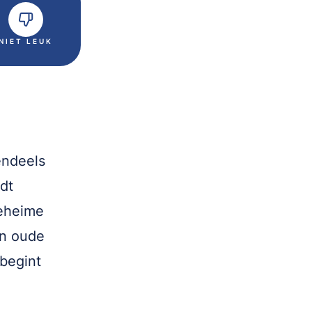
NIET LEUK
endeels
dt
geheime
en oude
 begint