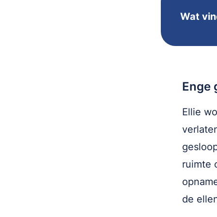
Wat vind
Enge 
Ellie w
verlate
gesloop
ruimte 
opnames
de elle