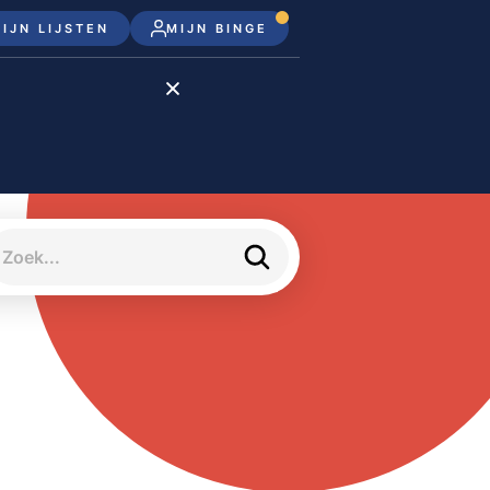
IJN LIJSTEN
MIJN BINGE
Disney+
Apple TV+
Apple TV
meJane