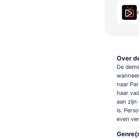
Over de
De demen
wanneer 
naar Par
haar vad
aan zijn
is. Pers
even ver
Genre(