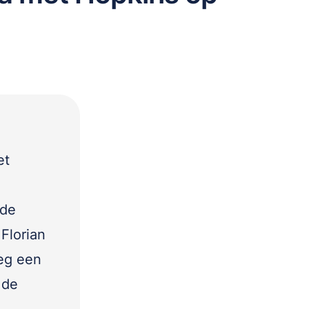
et
 de
Florian
eeg een
 de