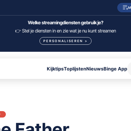
M
SkyShowtime
Prime Video
Welke streamingdiensten gebruik je?
HBO Max
NPO Start
👉 Stel je diensten in en zie wat je nu kunt streamen
PERSONALISEREN
>
Viaplay
Pathé Thuis
Lumière
KIJK
Kijktips
Toplijsten
Nieuws
Binge App
FILTER FILMS EN SERIES OP MIJN DIENSTEN
ALLES/NIETS SELECTEREN
OPSLAAN
P
e Father