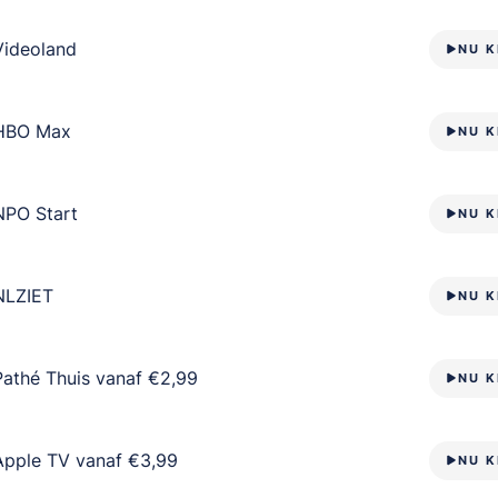
Videoland
NU K
HBO Max
NU K
NPO Start
NU K
NLZIET
NU K
Pathé Thuis vanaf €2,99
NU K
Apple TV vanaf €3,99
NU K