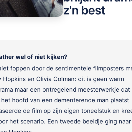
z'n best
ther wel of niet kijken?
 niet foppen door de sentimentele filmposters m
 Hopkins en Olivia Colman: dit is geen warm
drama maar een ontregelend meesterwerkje dat
in het hoofd van een dementerende man plaatst. 
baseerde de film op zijn eigen toneelstuk en kr
oor het scenario. Een tweede beeldje ging naar