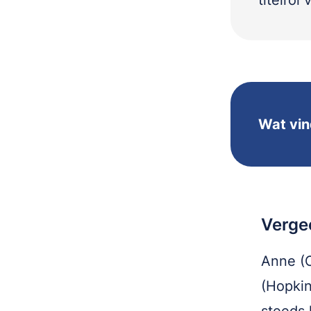
titelrol
Wat vin
Verge
Anne (C
(Hopkin