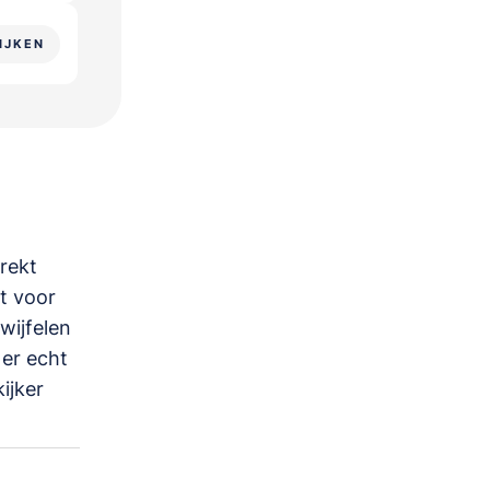
IJKEN
rekt
dt voor
wijfelen
 er echt
ijker