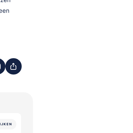
izen
 een
IJKEN