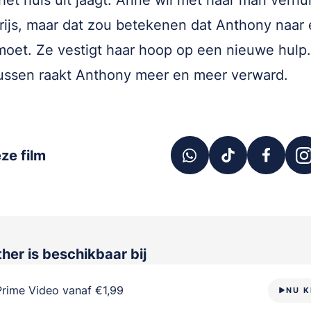
het huis uit jaagt. Anne wil met haar man verhu
rijs, maar dat zou betekenen dat Anthony naar
moet. Ze vestigt haar hoop op een nieuwe hulp.
ussen raakt Anthony meer en meer verward.
ze film
ther
is beschikbaar bij
Prime Video vanaf €1,99
NU K