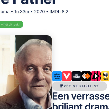
rama • 1u 33m • 2020 • IMDb 8.2
%
vindt dit leuk!
ZET OP KIJKLIJST
Een verrasse
briljant dra