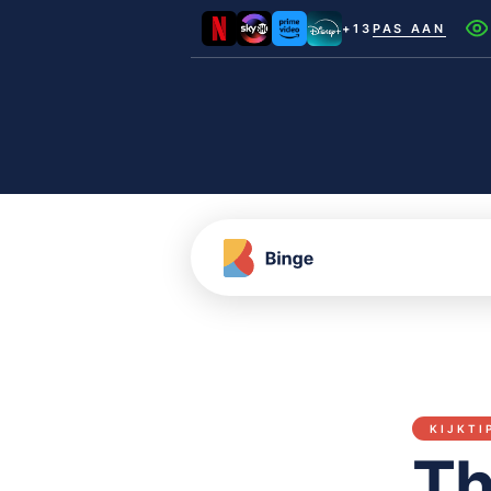
+13
PAS AAN
Netflix
Videoland
NLZIET
Film1
Canal+
KIJKTI
Th