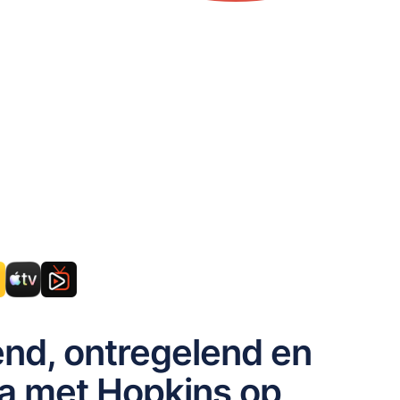
nd, ontregelend en
ma met Hopkins op