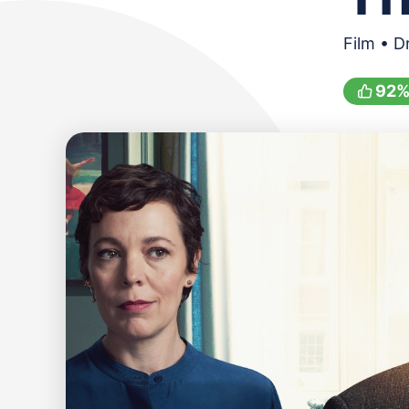
Film • D
92