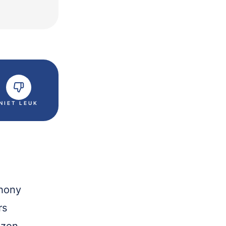
NIET LEUK
thony
rs