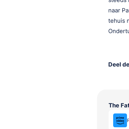
steeds 
naar Pa
tehuis 
Ondert
Deel de
The Fa