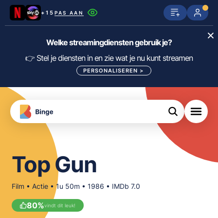
+15
PAS AAN
Netflix
SkyShowtime
Prime Video
Welke streamingdiensten gebruik je?
ijn
nge
Disney+
Videoland
HBO Max
👉 Stel je diensten in en zie wat je nu kunt streamen
PERSONALISEREN
>
NPO Start
Apple TV+
NLZIET
tips
Viaplay
Pathé Thuis
Apple TV
jsten
uws
Film1
Lumière
KIJK
Top Gun
meJane
Canal+
Download
de
Film • Actie • 1u 50m • 1986 • IMDb 7.0
FILTER FILMS EN SERIES OP MIJN
Binge
DIENSTEN
App
80
%
vindt dit leuk!
ALLES/NIETS SELECTEREN