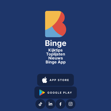
Kijktips
Toplijsten
Nieuws
Binge App