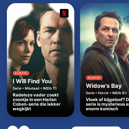
KIJKTIP
KIJKTIP
I Will Find You
Widow's Bay
Serie • Misdaad • IMDb 7.1
Serie • Horror • IMDb 8.1
Radeloze vader zoekt
zoontje in een Harlan
Vloek of bijgeloof? 
Coben-serie die lekker
serie is mysterieus e
wegkijkt
enorm komisch