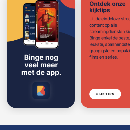
Ontdek onze
kijktips
Uit de eindeloze str
content op alle
streamingdiensten ki
Binge enkel de beste
leukste, spannendste
grappigste en populai
films en series.
KIJKTIPS