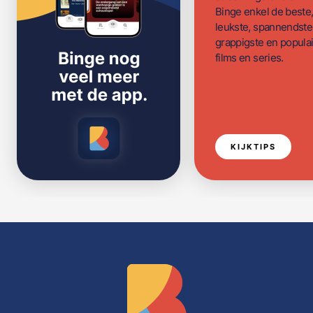
Binge enkel de beste
leukste, spannendste
grappigste en populai
films en series.
KIJKTIPS