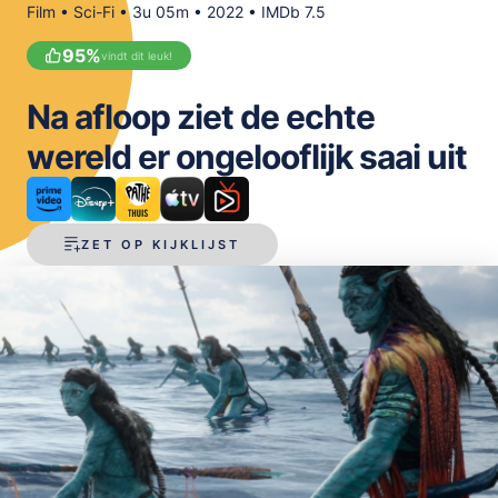
Film • Sci-Fi • 3u 05m • 2022 • IMDb 7.5
OPSLAAN
95
%
vindt dit leuk!
Na afloop ziet de echte
wereld er ongelooflijk saai uit
ZET OP KIJKLIJST