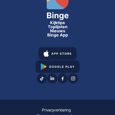
Kijktips
Toplijsten
Nieuws
Binge App
Privacyverklaring