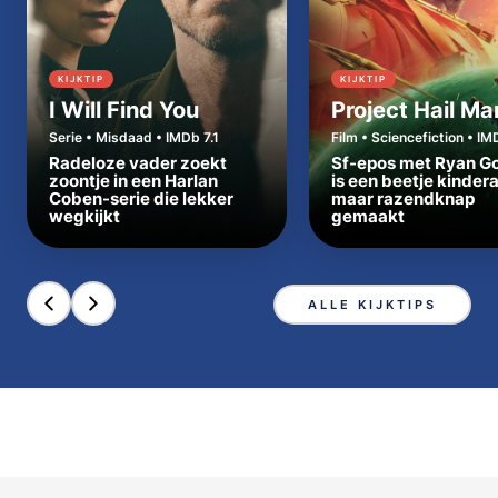
KIJKTIP
KIJKTIP
I Will Find You
Project Hail Ma
Serie • Misdaad • IMDb 7.1
Film • Sciencefiction • IM
Radeloze vader zoekt
Sf-epos met Ryan Go
zoontje in een Harlan
is een beetje kinder
Coben-serie die lekker
maar razendknap
wegkijkt
gemaakt
ALLE KIJKTIPS