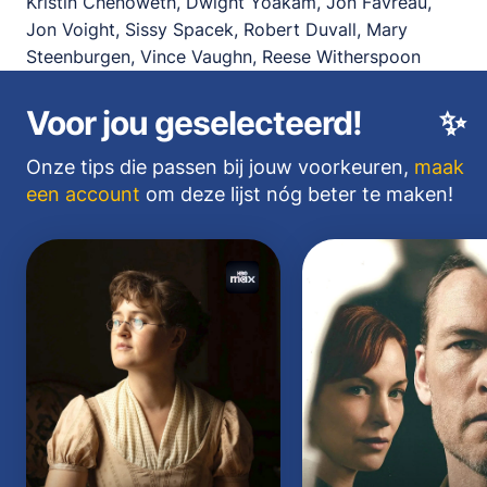
Kristin Chenoweth, Dwight Yoakam, Jon Favreau,
Jon Voight, Sissy Spacek, Robert Duvall, Mary
Steenburgen, Vince Vaughn, Reese Witherspoon
Voor jou geselecteerd!
✨
Onze tips die passen bij jouw voorkeuren,
maak
een account
om deze lijst nóg beter te maken!