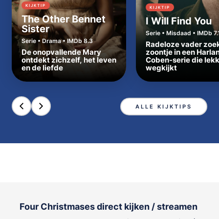
KIJKTIP
KIJKTIP
The Other Bennet
I Will Find You
Sister
Serie • Misdaad • IMDb 7.
Serie • Drama • IMDb 8.3
Radeloze vader zoe
De onopvallende Mary
zoontje in een Harla
ontdekt zichzelf, het leven
Coben-serie die lek
en de liefde
wegkijkt
ALLE KIJKTIPS
Four Christmases direct kijken / streamen