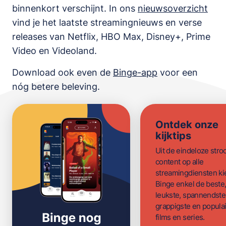
binnenkort verschijnt. In ons
nieuwsoverzicht
vind je het laatste streamingnieuws en verse
releases van
Netflix, HBO Max, Disney+, Prime
Video en Videoland
.
Download ook even de
Binge-app
voor een
nóg betere beleving.
Ontdek onze
kijktips
Uit de eindeloze str
content op alle
streamingdiensten ki
Binge enkel de beste
leukste, spannendste
grappigste en populai
films en series.