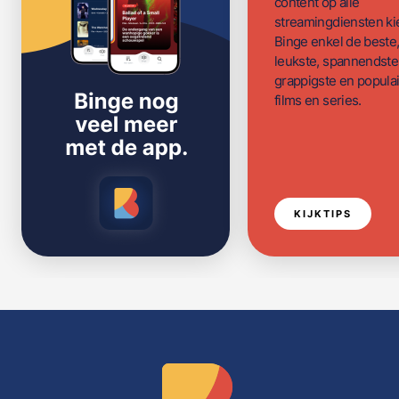
content op alle
streamingdiensten ki
Binge enkel de beste
leukste, spannendste
grappigste en populai
films en series.
KIJKTIPS