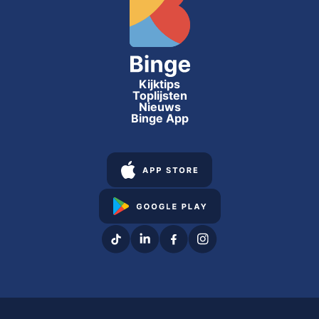
Kijktips
Toplijsten
Nieuws
Binge App