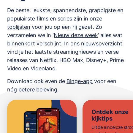
De beste, leukste, spannendste, grappigste en
populairste films en series zijn in onze
toplijsten
voor jou op een rij gezet. Zo
verzamelen we in ‘
Nieuw deze week
’ alles wat
binnenkort verschijnt. In ons
nieuwsoverzicht
vind je het laatste streamingnieuws en verse
releases van
Netflix, HBO Max, Disney+, Prime
Video en Videoland
.
Download ook even de
Binge-app
voor een
nóg betere beleving.
Ontdek onze
kijktips
Uit de eindeloze str