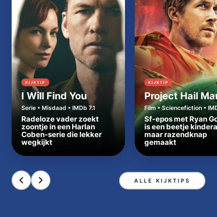
KIJKTIP
KIJKTIP
I Will Find You
Project Hail Ma
Serie • Misdaad • IMDb 7.1
Film • Sciencefiction • IM
Radeloze vader zoekt
Sf-epos met Ryan Go
zoontje in een Harlan
is een beetje kinder
Coben-serie die lekker
maar razendknap
wegkijkt
gemaakt
ALLE KIJKTIPS