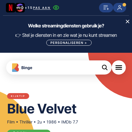
+15
PAS AAN
Netflix
SkyShowtime
Prime Video
Welke streamingdiensten gebruik je?
ijn
nge
Disney+
Videoland
HBO Max
👉 Stel je diensten in en zie wat je nu kunt streamen
PERSONALISEREN
>
NPO Start
Apple TV+
NLZIET
tips
Viaplay
Pathé Thuis
Apple TV
jsten
uws
Film1
Lumière
KIJK
KIJKTIP
meJane
Canal+
Blue Velvet
Download
de
FILTER FILMS EN SERIES OP MIJN
Binge
DIENSTEN
App
Film • Thriller • 2u • 1986 • IMDb 7.7
ALLES/NIETS SELECTEREN