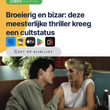
80
%
vindt dit leuk!
OPSLAAN
Broeierig en bizar: deze
meesterlijke thriller kreeg
een cultstatus
ZET OP KIJKLIJST