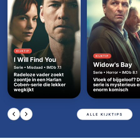
KIJKTIP
KIJKTIP
I Will Find You
Widow's Bay
Serie • Misdaad • IMDb 7.1
Serie • Horror • IMDb 8.1
Radeloze vader zoekt
zoontje in een Harlan
Vloek of bijgeloof? 
Coben-serie die lekker
serie is mysterieus e
wegkijkt
enorm komisch
ALLE KIJKTIPS