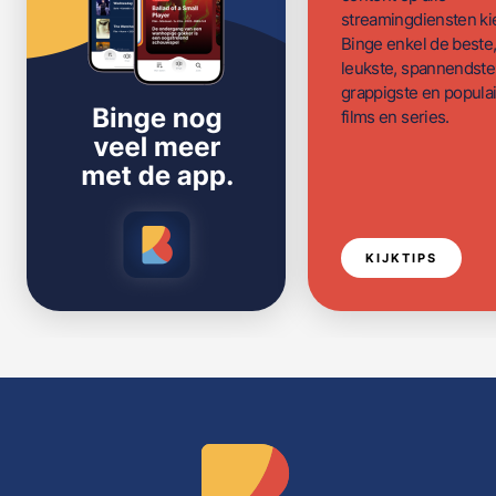
streamingdiensten ki
Binge enkel de beste
leukste, spannendste
grappigste en populai
films en series.
KIJKTIPS