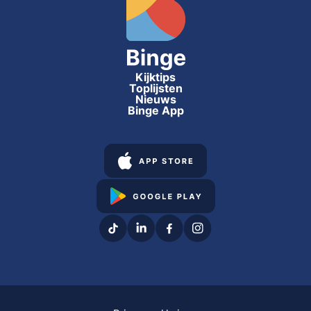
Kijktips
Toplijsten
Nieuws
Binge App