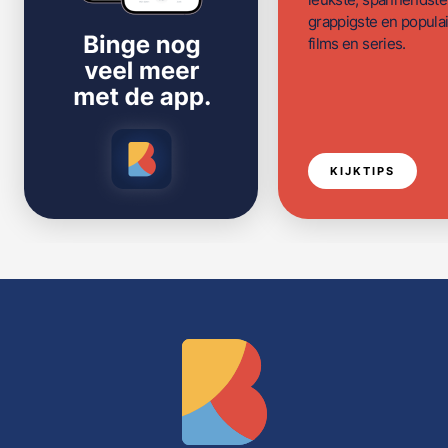
grappigste en populai
films en series.
KIJKTIPS