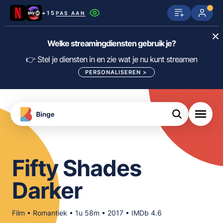
+15
PAS AAN
Netflix
SkyShowtime
Prime Video
Welke streamingdiensten gebruik je?
ijn
nge
Disney+
Videoland
HBO Max
👉 Stel je diensten in en zie wat je nu kunt streamen
PERSONALISEREN
>
NPO Start
Apple TV+
NLZIET
tips
Viaplay
Pathé Thuis
Apple TV
jsten
uws
Film1
Lumière
KIJK
Fifty Shades
meJane
Canal+
Download
Darker
de
FILTER FILMS EN SERIES OP MIJN
Binge
DIENSTEN
App
Film • Romantiek • 1u 58m • 2017 • IMDb 4.6
ALLES/NIETS SELECTEREN