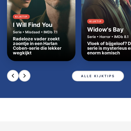
KIJKTIP
KIJKTIP
I Will Find You
Widow's Bay
Serie • Misdaad • IMDb 7.1
Serie • Horror • IMDb 8.1
Radeloze vader zoekt
zoontje in een Harlan
Vloek of bijgeloof? 
Coben-serie die lekker
serie is mysterieus e
wegkijkt
enorm komisch
ALLE KIJKTIPS