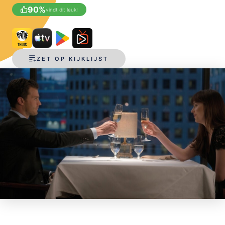
90
%
vindt dit leuk!
OPSLAAN
ZET OP KIJKLIJST