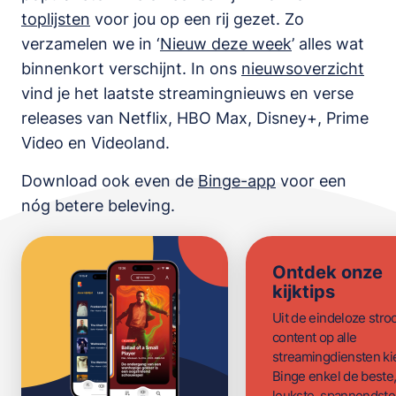
toplijsten
voor jou op een rij gezet. Zo
verzamelen we in ‘
Nieuw deze week
’ alles wat
binnenkort verschijnt. In ons
nieuwsoverzicht
vind je het laatste streamingnieuws en verse
releases van
Netflix, HBO Max, Disney+, Prime
Video en Videoland
.
Download ook even de
Binge-app
voor een
nóg betere beleving.
Ontdek onze
kijktips
Uit de eindeloze str
content op alle
streamingdiensten ki
Binge enkel de beste
leukste, spannendste