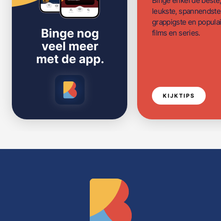
Binge enkel de beste
leukste, spannendste
grappigste en populai
films en series.
KIJKTIPS