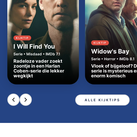
KIJKTIP
KIJKTIP
I Will Find You
Widow's Bay
Serie • Misdaad • IMDb 7.1
Serie • Horror • IMDb 8.1
Radeloze vader zoekt
zoontje in een Harlan
Vloek of bijgeloof? 
Coben-serie die lekker
serie is mysterieus e
wegkijkt
enorm komisch
ALLE KIJKTIPS