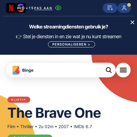
+15
PAS AAN
Netflix
SkyShowtime
Prime Video
Welke streamingdiensten gebruik je?
ijn
nge
Disney+
Videoland
HBO Max
👉 Stel je diensten in en zie wat je nu kunt streamen
PERSONALISEREN
>
NPO Start
Apple TV+
NLZIET
tips
Viaplay
Pathé Thuis
Apple TV
jsten
uws
Film1
Lumière
KIJK
KIJKTIP
meJane
Canal+
The Brave One
Download
de
FILTER FILMS EN SERIES OP MIJN
Binge
DIENSTEN
App
Film • Thriller • 2u 02m • 2007 • IMDb 6.7
ALLES/NIETS SELECTEREN