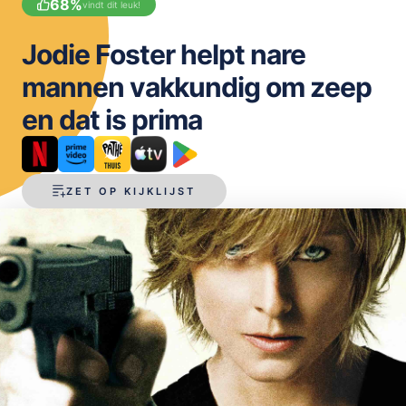
68
%
vindt dit leuk!
OPSLAAN
Jodie Foster helpt nare
mannen vakkundig om zeep
en dat is prima
ZET OP KIJKLIJST