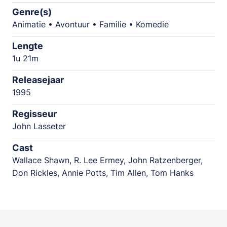
Genre(s)
Animatie • Avontuur • Familie • Komedie
Lengte
1u 21m
Releasejaar
1995
Regisseur
John Lasseter
Cast
Wallace Shawn, R. Lee Ermey, John Ratzenberger,
Don Rickles, Annie Potts, Tim Allen, Tom Hanks