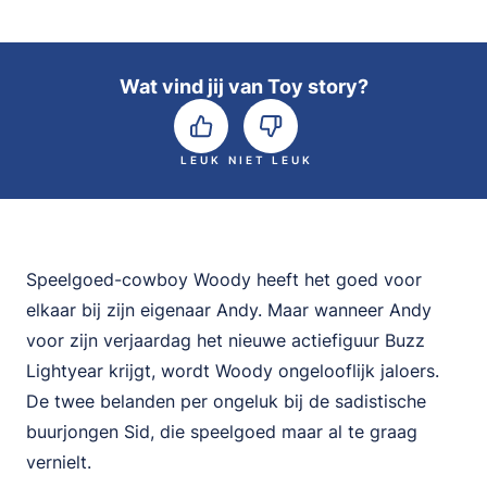
Wat vind jij van Toy story?
LEUK
NIET LEUK
Speelgoed-cowboy Woody heeft het goed voor
elkaar bij zijn eigenaar Andy. Maar wanneer Andy
voor zijn verjaardag het nieuwe actiefiguur Buzz
Lightyear krijgt, wordt Woody ongelooflijk jaloers.
De twee belanden per ongeluk bij de sadistische
buurjongen Sid, die speelgoed maar al te graag
vernielt.