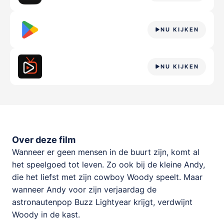
NU KIJKEN
NU KIJKEN
Over deze film
Wanneer er geen mensen in de buurt zijn, komt al
het speelgoed tot leven. Zo ook bij de kleine Andy,
die het liefst met zijn cowboy Woody speelt. Maar
wanneer Andy voor zijn verjaardag de
astronautenpop Buzz Lightyear krijgt, verdwijnt
Woody in de kast.