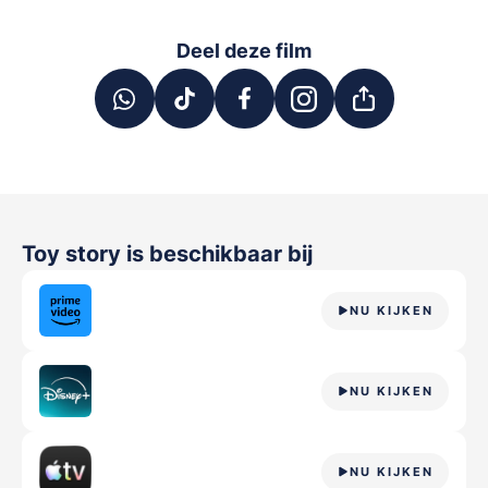
Deel deze film
Toy story
is beschikbaar bij
NU KIJKEN
NU KIJKEN
NU KIJKEN