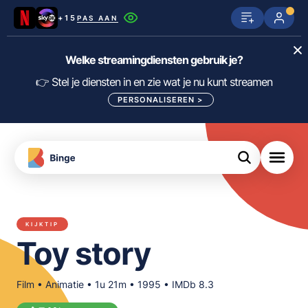
+15
PAS AAN
Netflix
SkyShowtime
Prime Video
Welke streamingdiensten gebruik je?
ijn
nge
Disney+
Videoland
HBO Max
👉 Stel je diensten in en zie wat je nu kunt streamen
PERSONALISEREN
>
NPO Start
Apple TV+
NLZIET
tips
Viaplay
Pathé Thuis
Apple TV
jsten
uws
Film1
Lumière
KIJK
KIJKTIP
meJane
Canal+
Toy story
Download
de
FILTER FILMS EN SERIES OP MIJN
Binge
DIENSTEN
App
Film • Animatie • 1u 21m • 1995 • IMDb 8.3
ALLES/NIETS SELECTEREN