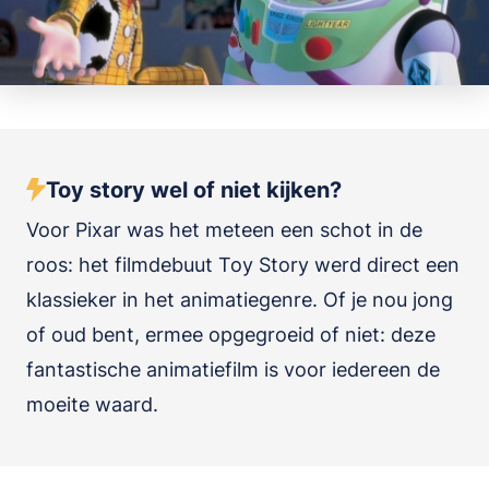
Toy story wel of niet kijken?
Voor Pixar was het meteen een schot in de
roos: het filmdebuut Toy Story werd direct een
klassieker in het animatiegenre. Of je nou jong
of oud bent, ermee opgegroeid of niet: deze
fantastische animatiefilm is voor iedereen de
moeite waard.