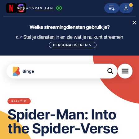
+15
PAS AAN
Netflix
SkyShowtime
Prime Video
Welke streamingdiensten gebruik je?
ijn
nge
Disney+
Videoland
HBO Max
👉 Stel je diensten in en zie wat je nu kunt streamen
PERSONALISEREN
>
NPO Start
Apple TV+
NLZIET
tips
Viaplay
Pathé Thuis
Apple TV
jsten
uws
Film1
Lumière
KIJK
KIJKTIP
meJane
Canal+
Spider-Man: Into
Download
de
FILTER FILMS EN SERIES OP MIJN
Binge
DIENSTEN
the Spider-Verse
App
ALLES/NIETS SELECTEREN