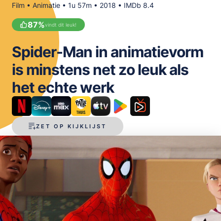
Film • Animatie • 1u 57m • 2018 • IMDb 8.4
OPSLAAN
87
%
vindt dit leuk!
Spider-Man in animatievorm
is minstens net zo leuk als
het echte werk
ZET OP KIJKLIJST