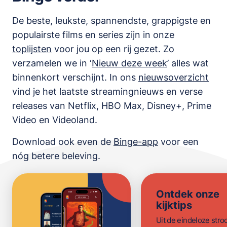
De beste, leukste, spannendste, grappigste en
populairste films en series zijn in onze
toplijsten
voor jou op een rij gezet. Zo
verzamelen we in ‘
Nieuw deze week
’ alles wat
binnenkort verschijnt. In ons
nieuwsoverzicht
vind je het laatste streamingnieuws en verse
releases van
Netflix, HBO Max, Disney+, Prime
Video en Videoland
.
Download ook even de
Binge-app
voor een
nóg betere beleving.
Ontdek onze
kijktips
Uit de eindeloze str