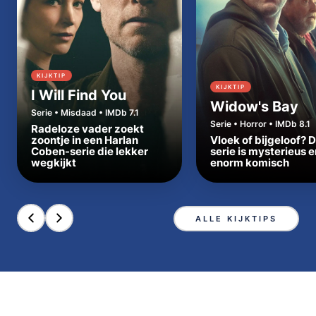
KIJKTIP
KIJKTIP
I Will Find You
Widow's Bay
Serie • Misdaad • IMDb 7.1
Serie • Horror • IMDb 8.1
Radeloze vader zoekt
zoontje in een Harlan
Vloek of bijgeloof? 
Coben-serie die lekker
serie is mysterieus e
wegkijkt
enorm komisch
ALLE KIJKTIPS