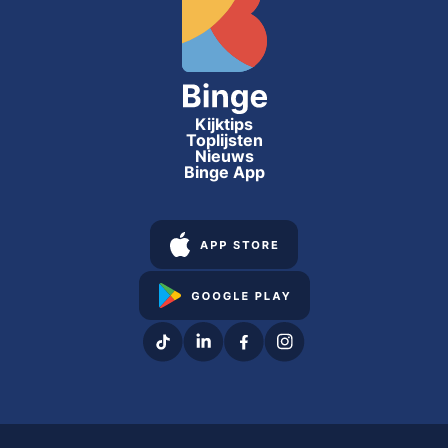
Kijktips
Toplijsten
Nieuws
Binge App