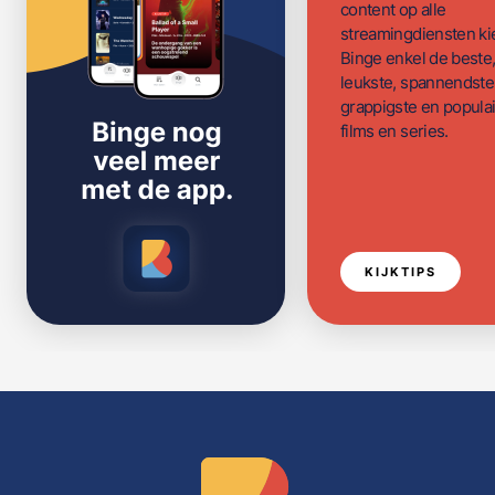
content op alle
streamingdiensten ki
Binge enkel de beste
leukste, spannendste
grappigste en populai
films en series.
KIJKTIPS