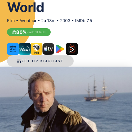
World
OPSLAAN
Film • Avontuur • 2u 18m • 2003 • IMDb 7.5
80
%
vindt dit leuk!
ZET OP KIJKLIJST