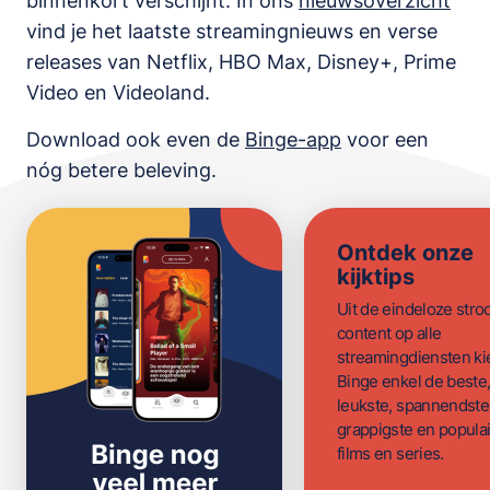
binnenkort verschijnt. In ons
nieuwsoverzicht
vind je het laatste streamingnieuws en verse
releases van
Netflix, HBO Max, Disney+, Prime
Video en Videoland
.
Download ook even de
Binge-app
voor een
nóg betere beleving.
Ontdek onze
kijktips
Uit de eindeloze str
content op alle
streamingdiensten ki
Binge enkel de beste
leukste, spannendste
grappigste en populai
films en series.