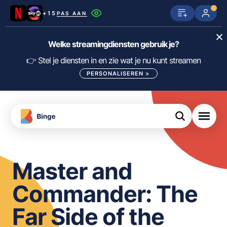
+15
PAS AAN
Netflix
SkyShowtime
Prime Video
Welke streamingdiensten gebruik je?
ijn
nge
Disney+
Videoland
HBO Max
👉 Stel je diensten in en zie wat je nu kunt streamen
PERSONALISEREN
>
NPO Start
Apple TV+
NLZIET
tips
Viaplay
Pathé Thuis
Apple TV
jsten
uws
Film1
Lumière
KIJK
Master and
meJane
Canal+
Download
Commander: The
de
FILTER FILMS EN SERIES OP MIJN
Binge
DIENSTEN
Far Side of the
App
ALLES/NIETS SELECTEREN