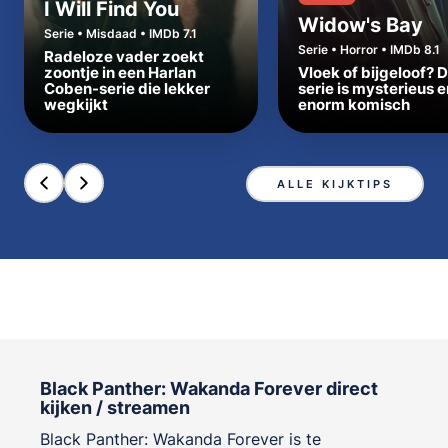
I Will Find You
Widow's Bay
Serie • Misdaad • IMDb 7.1
Serie • Horror • IMDb 8.1
Radeloze vader zoekt
zoontje in een Harlan
Vloek of bijgeloof? 
Coben-serie die lekker
serie is mysterieus e
wegkijkt
enorm komisch
ALLE KIJKTIPS
Black Panther: Wakanda Forever direct
kijken / streamen
Black Panther: Wakanda Forever is te