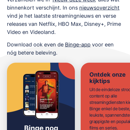
binnenkort verschijnt. In ons
nieuwsoverzicht
vind je het laatste streamingnieuws en verse
releases van
Netflix, HBO Max, Disney+, Prime
Video en Videoland
.
Download ook even de
Binge-app
voor een
nóg betere beleving.
Ontdek onze
kijktips
Uit de eindeloze str
content op alle
streamingdiensten ki
Binge enkel de beste
leukste, spannendste
grappigste en populai
films en series.