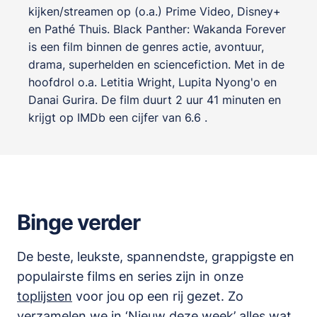
kijken/streamen op (o.a.) Prime Video, Disney+
en Pathé Thuis. Black Panther: Wakanda Forever
is een film binnen de genres
actie, avontuur,
drama, superhelden en sciencefiction
. Met in de
hoofdrol o.a.
Letitia Wright
,
Lupita Nyong'o
en
Danai Gurira
. De film duurt 2 uur 41 minuten en
krijgt op IMDb een cijfer van 6.6 .
Binge verder
De beste, leukste, spannendste, grappigste en
populairste films en series zijn in onze
toplijsten
voor jou op een rij gezet. Zo
verzamelen we in ‘
Nieuw deze week
’ alles wat