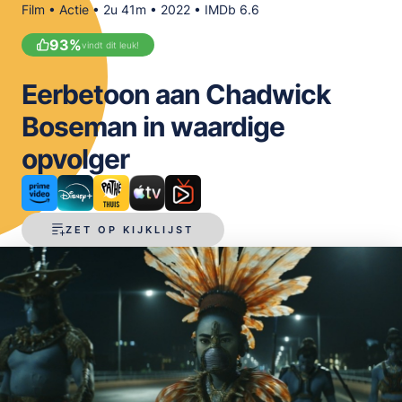
Film • Actie • 2u 41m • 2022 • IMDb 6.6
OPSLAAN
93
%
vindt dit leuk!
Eerbetoon aan Chadwick
Boseman in waardige
opvolger
ZET OP KIJKLIJST