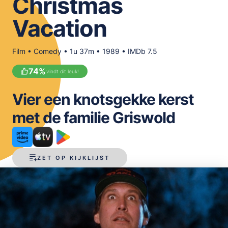
Christmas
OPSLAAN
Vacation
Film • Comedy • 1u 37m • 1989 • IMDb 7.5
74
%
vindt dit leuk!
Vier een knotsgekke kerst
met de familie Griswold
ZET OP KIJKLIJST