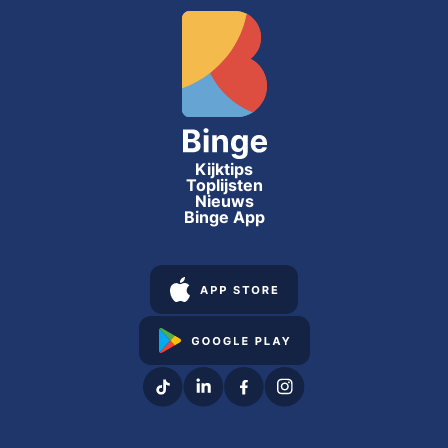
Kijktips
Toplijsten
Nieuws
Binge App