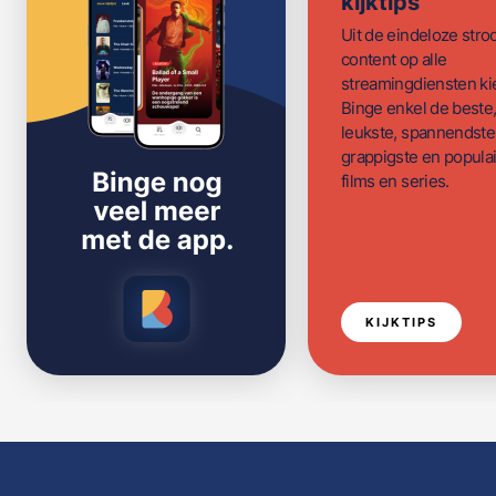
kijktips
Uit de eindeloze str
content op alle
streamingdiensten ki
Binge enkel de beste
leukste, spannendste
grappigste en populai
films en series.
KIJKTIPS