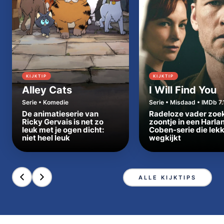
KIJKTIP
KIJKTIP
Alley Cats
I Will Find You
Serie • Komedie
Serie • Misdaad • IMDb 7.
De animatieserie van
Radeloze vader zoe
Ricky Gervais is net zo
zoontje in een Harla
leuk met je ogen dicht:
Coben-serie die lek
niet heel leuk
wegkijkt
ALLE KIJKTIPS