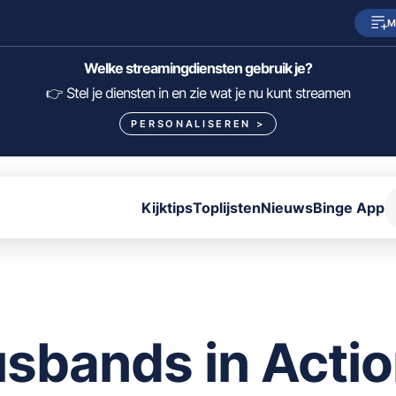
M
SkyShowtime
Prime Video
Welke streamingdiensten gebruik je?
HBO Max
NPO Start
👉 Stel je diensten in en zie wat je nu kunt streamen
PERSONALISEREN
>
Viaplay
Pathé Thuis
Lumière
KIJK
Kijktips
Toplijsten
Nieuws
Binge App
FILTER FILMS EN SERIES OP MIJN DIENSTEN
ALLES/NIETS SELECTEREN
OPSLAAN
sbands in Acti