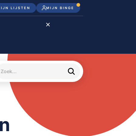
IJN LIJSTEN
MIJN BINGE
Disney+
Apple TV+
Apple TV
meJane
on