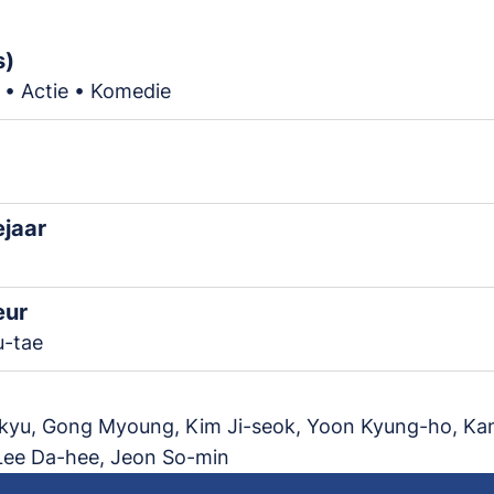
s)
 • Actie • Komedie
ejaar
eur
u-tae
-kyu, Gong Myoung, Kim Ji-seok, Yoon Kyung-ho, Ka
Lee Da-hee, Jeon So-min