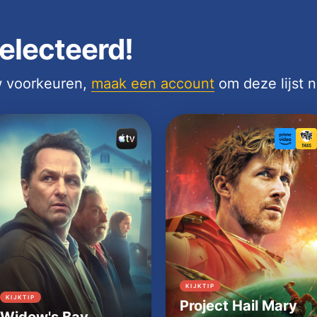
electeerd!
uw voorkeuren,
maak een account
om deze lijst 
KIJKTIP
KIJKTIP
Project Hail Mary