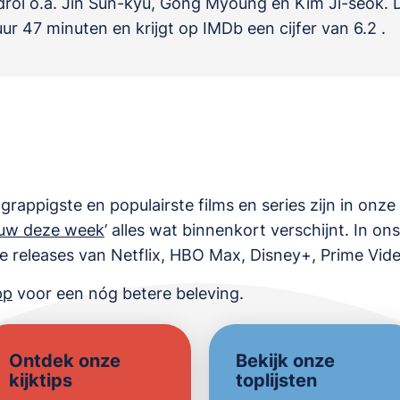
rol o.a.
Jin Sun-kyu
,
Gong Myoung
en
Kim Ji-seok
. 
uur 47 minuten en krijgt op IMDb een cijfer van 6.2 .
grappigste en populairste films en series zijn in onze
uw deze week
’ alles wat binnenkort verschijnt. In on
se releases van
Netflix, HBO Max, Disney+, Prime Vid
pp
voor een nóg betere beleving.
Ontdek onze
Bekijk onze
kijktips
toplijsten