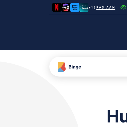
+13
PAS AAN
Netflix
Videoland
NLZIET
Film1
Canal+
Hu