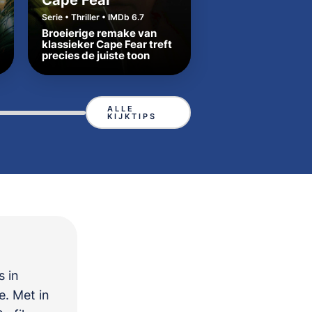
Cape Fear
Dutton Ranch
Serie • Thriller • IMDb 6.7
Serie • Western • IMDb
Broeierige remake van
Beth en Rip zetten
klassieker Cape Fear treft
Yellowstone-tradit
precies de juiste toon
in Texas
ALLE
KIJKTIPS
s in
e
. Met in