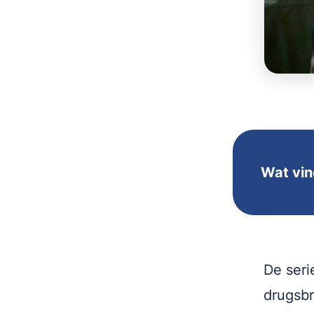
Wat vin
De seri
drugsbr