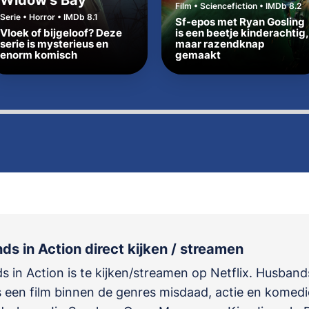
Widow's Bay
Film • Sciencefiction • IMDb 8.2
Serie • Horror • IMDb 8.1
Sf-epos met Ryan Gosling
Vloek of bijgeloof? Deze
is een beetje kinderachtig,
serie is mysterieus en
maar razendknap
enorm komisch
gemaakt
s in Action direct kijken / streamen
 in Action is te kijken/streamen op Netflix. Husband
s een film binnen de genres
misdaad, actie en komedi