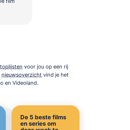
De film
toplijsten
voor jou op een rij
s
nieuwsoverzicht
vind je het
eo en Videoland
.
De 5 beste films
en series om