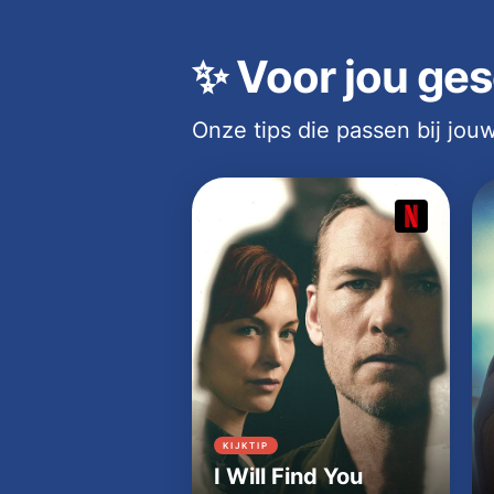
✨
Voor jou ges
Onze tips die passen bij jo
KIJKTIP
I Will Find You