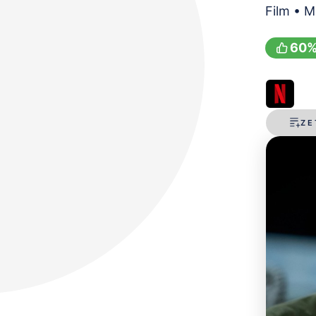
Film • M
60
ZE