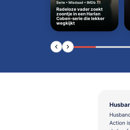
Serie • Misdaad • IMDb 7.1
Radeloze vader zoekt
zoontje in een Harlan
Coben-serie die lekker
wegkijkt
Husband
Husbands
Action i