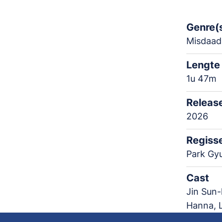
Genre(
Misdaad
Lengte
1u 47m
Releas
2026
Regiss
Park Gy
Cast
Jin Sun
Hanna, 