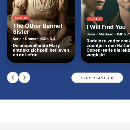
KIJKTIP
KIJKTIP
The Other Bennet
I Will Find You
Sister
Serie • Misdaad • IMDb 7.
Serie • Drama • IMDb 8.3
Radeloze vader zoe
De onopvallende Mary
zoontje in een Harla
ontdekt zichzelf, het leven
Coben-serie die lek
en de liefde
wegkijkt
ALLE KIJKTIPS