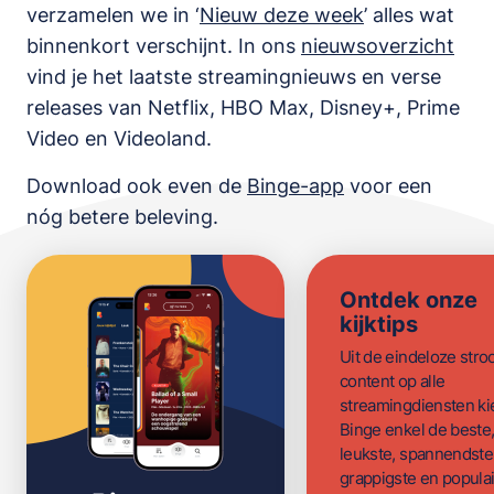
verzamelen we in ‘
Nieuw deze week
’ alles wat
binnenkort verschijnt. In ons
nieuwsoverzicht
vind je het laatste streamingnieuws en verse
releases van
Netflix, HBO Max, Disney+, Prime
Video en Videoland
.
Download ook even de
Binge-app
voor een
nóg betere beleving.
Ontdek onze
kijktips
Uit de eindeloze str
content op alle
streamingdiensten ki
Binge enkel de beste
leukste, spannendste
grappigste en populai