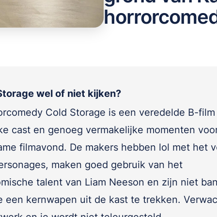
horrorcome
torage wel of niet kijken?
orcomedy Cold Storage is een veredelde B-film
ke cast en genoeg vermakelijke momenten voo
me filmavond. De makers hebben lol met het v
ersonages, maken goed gebruik van het
mische talent van Liam Neeson en zijn niet ba
le een kernwapen uit de kast te trekken. Verwa