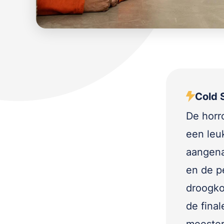
Cold S
De horr
een leu
aangena
en de p
droogko
de fina