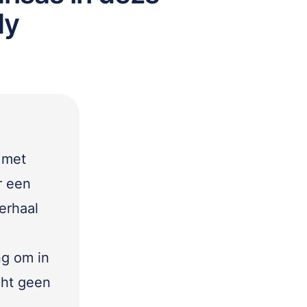
dy
 met
r een
erhaal
ng om in
cht geen