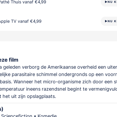
Pathé Thuis vanaf €4,99
NU K
Apple TV vanaf €4,99
NU K
ze film
 geleden verborg de Amerikaanse overheid een uiter
lijke parasitaire schimmel ondergronds op een voor
e basis. Wanneer het micro-organisme zich door een st
emperatuur ineens razendsnel begint te vermenigvul
 het uit zijn opslagplaats.
s)
 Sciencefiction • Komedie