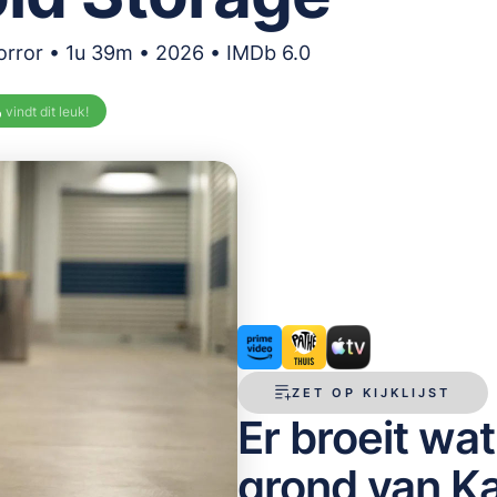
orror • 1u 39m • 2026 • IMDb 6.0
%
vindt dit leuk!
ZET OP KIJKLIJST
Er broeit wa
grond van Ka