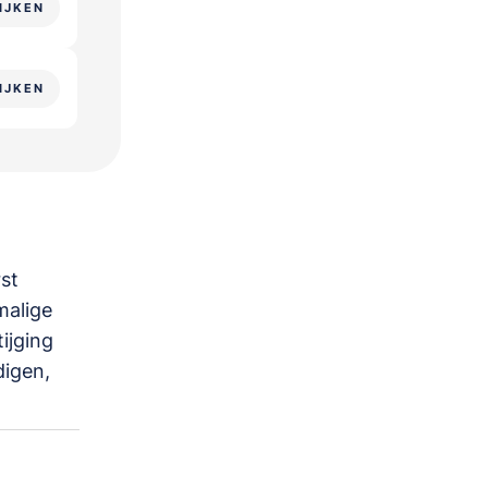
IJKEN
IJKEN
st
malige
ijging
digen,