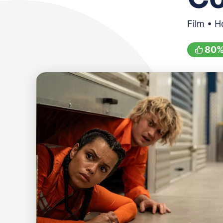
Film • H
80