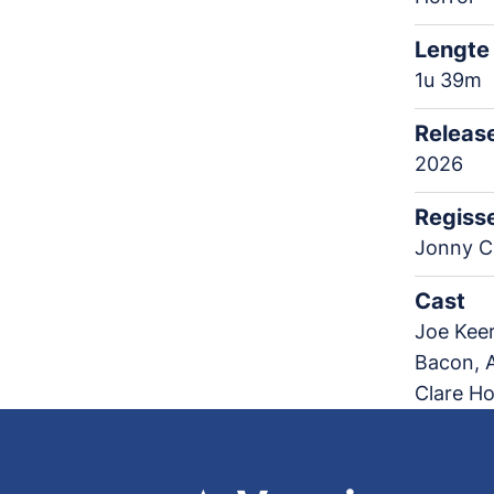
Lengte
1u 39m
Releas
2026
Regiss
Jonny C
Cast
Joe Keer
Bacon, A
Clare Ho