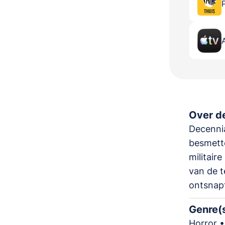
Over de
Decennia
besmette
militair
van de t
ontsnapt
Genre(
Horror •