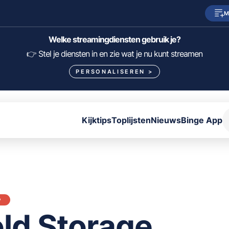
M
SkyShowtime
Prime Video
Welke streamingdiensten gebruik je?
HBO Max
NPO Start
👉 Stel je diensten in en zie wat je nu kunt streamen
PERSONALISEREN
>
Viaplay
Pathé Thuis
Lumière
KIJK
Kijktips
Toplijsten
Nieuws
Binge App
FILTER FILMS EN SERIES OP MIJN DIENSTEN
ALLES/NIETS SELECTEREN
OPSLAAN
P
ld Storage