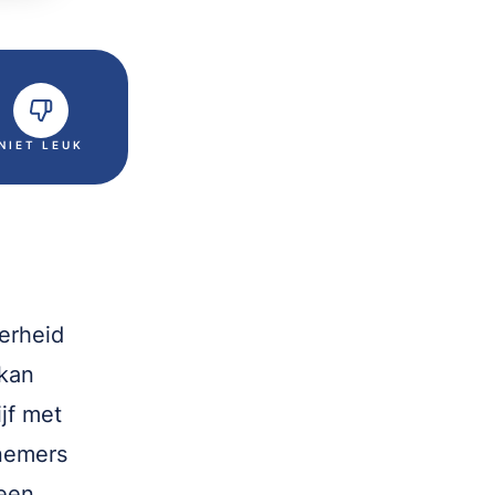
NIET LEUK
erheid
kan
jf met
nemers
 een