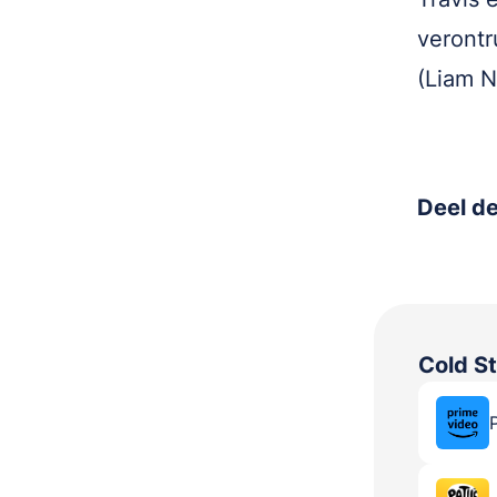
verontr
(Liam N
Deel de
Cold S