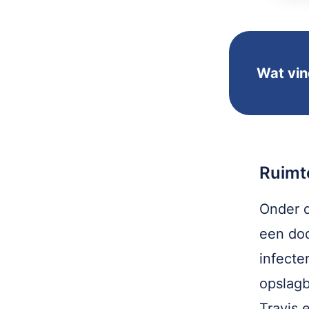
Wat vin
Ruimt
Onder d
een dod
infecte
opslagb
Travis 