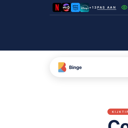
+13
PAS AAN
Netflix
Videoland
NLZIET
Film1
Canal+
KIJKTI
Co