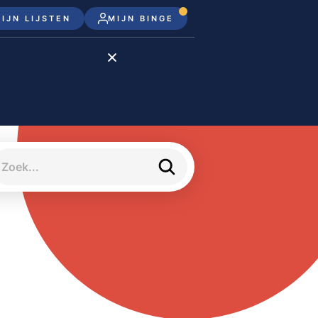
IJN LIJSTEN
MIJN BINGE
Disney+
Apple TV+
Apple TV
meJane