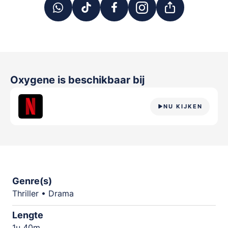
Oxygene
is beschikbaar bij
NU KIJKEN
Genre(s)
Thriller • Drama
Lengte
1u 40m