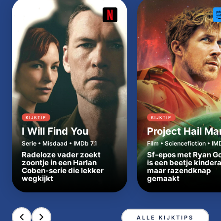
KIJKTIP
KIJKTIP
I Will Find You
Project Hail Ma
Serie • Misdaad • IMDb 7.1
Film • Sciencefiction • IM
Radeloze vader zoekt
Sf-epos met Ryan Go
zoontje in een Harlan
is een beetje kinder
Coben-serie die lekker
maar razendknap
wegkijkt
gemaakt
ALLE KIJKTIPS