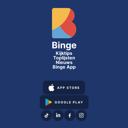
Kijktips
Toplijsten
Nieuws
Binge App