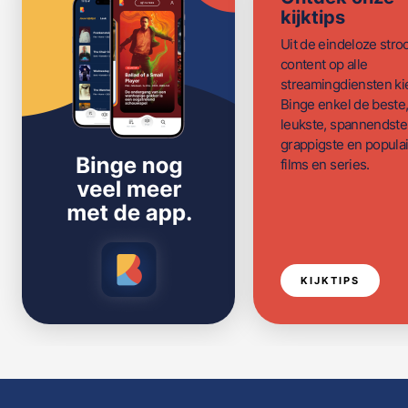
kijktips
Uit de eindeloze str
content op alle
streamingdiensten ki
Binge enkel de beste
leukste, spannendste
grappigste en populai
films en series.
KIJKTIPS