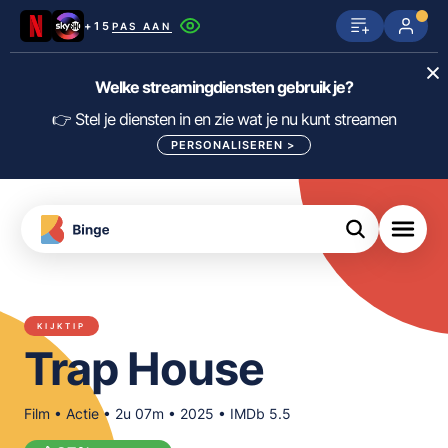
+15
PAS AAN
Netflix
SkyShowtime
Prime Video
Welke streamingdiensten gebruik je?
ijn
nge
Disney+
Videoland
HBO Max
👉 Stel je diensten in en zie wat je nu kunt streamen
PERSONALISEREN
>
NPO Start
Apple TV+
NLZIET
tips
Viaplay
Pathé Thuis
Apple TV
jsten
uws
Film1
Lumière
KIJK
KIJKTIP
meJane
Canal+
Trap House
Download
de
FILTER FILMS EN SERIES OP MIJN
Binge
DIENSTEN
App
Film • Actie • 2u 07m • 2025 • IMDb 5.5
ALLES/NIETS SELECTEREN