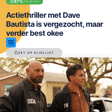
87
%
vindt dit leuk!
OPSLAAN
Actiethriller met Dave
Bautista is vergezocht, maar
verder best okee
ZET OP KIJKLIJST