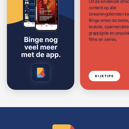
Uit de eindeloze str
content op alle
streamingdiensten ki
Binge enkel de beste
leukste, spannendste
grappigste en populai
films en series.
KIJKTIPS