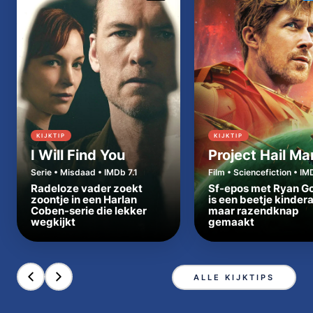
KIJKTIP
KIJKTIP
I Will Find You
Project Hail Ma
Serie • Misdaad • IMDb 7.1
Film • Sciencefiction • IM
Radeloze vader zoekt
Sf-epos met Ryan Go
zoontje in een Harlan
is een beetje kinder
Coben-serie die lekker
maar razendknap
wegkijkt
gemaakt
ALLE KIJKTIPS