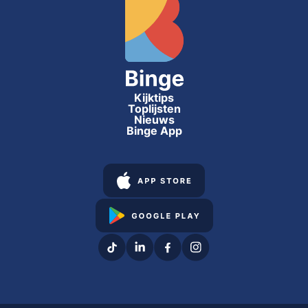
Kijktips
Toplijsten
Nieuws
Binge App