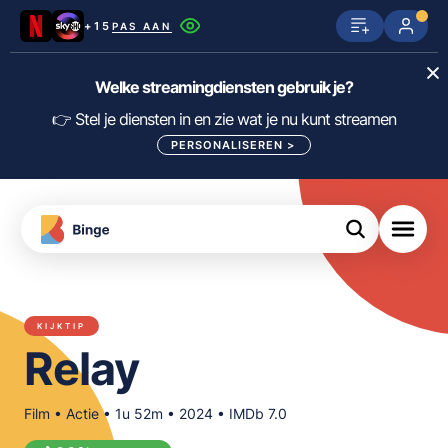
+15
PAS AAN
Netflix
SkyShowtime
Prime Video
Welke streamingdiensten gebruik je?
ijn
nge
Disney+
Videoland
HBO Max
👉 Stel je diensten in en zie wat je nu kunt streamen
PERSONALISEREN
>
NPO Start
Apple TV+
NLZIET
tips
Viaplay
Pathé Thuis
Apple TV
jsten
uws
Film1
Lumière
KIJK
KIJKTIP
meJane
Canal+
Relay
Download
de
FILTER FILMS EN SERIES OP MIJN
Binge
DIENSTEN
App
Film • Actie • 1u 52m • 2024 • IMDb 7.0
ALLES/NIETS SELECTEREN