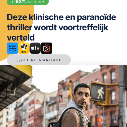
93
%
vindt dit leuk!
OPSLAAN
Deze klinische en paranoïde
thriller wordt voortreffelijk
verteld
ZET OP KIJKLIJST