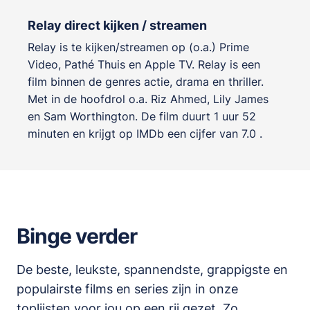
Relay direct kijken / streamen
Relay is te kijken/streamen op (o.a.) Prime
Video, Pathé Thuis en Apple TV. Relay is een
film binnen de genres
actie, drama en thriller
.
Met in de hoofdrol o.a.
Riz Ahmed
,
Lily James
en
Sam Worthington
. De film duurt 1 uur 52
minuten en krijgt op IMDb een cijfer van 7.0 .
Binge verder
De beste, leukste, spannendste, grappigste en
populairste films en series zijn in onze
toplijsten
voor jou op een rij gezet. Zo