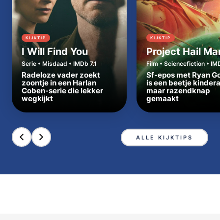
KIJKTIP
KIJKTIP
I Will Find You
Project Hail Ma
Serie • Misdaad • IMDb 7.1
Film • Sciencefiction • IM
Radeloze vader zoekt
Sf-epos met Ryan Go
zoontje in een Harlan
is een beetje kinder
Coben-serie die lekker
maar razendknap
wegkijkt
gemaakt
ALLE KIJKTIPS