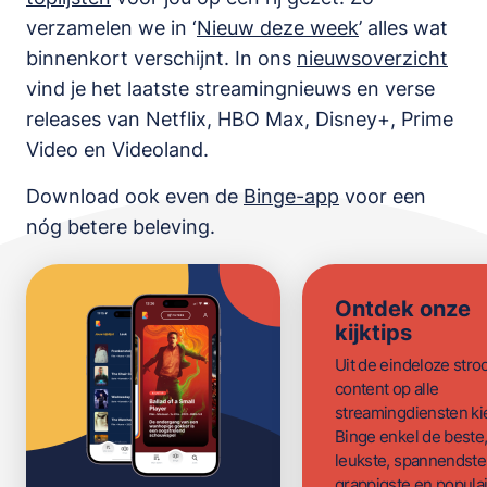
verzamelen we in ‘
Nieuw deze week
’ alles wat
binnenkort verschijnt. In ons
nieuwsoverzicht
vind je het laatste streamingnieuws en verse
releases van
Netflix, HBO Max, Disney+, Prime
Video en Videoland
.
Download ook even de
Binge-app
voor een
nóg betere beleving.
Ontdek onze
kijktips
Uit de eindeloze str
content op alle
streamingdiensten ki
Binge enkel de beste
leukste, spannendste
grappigste en populai