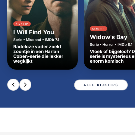
KIJKTIP
KIJKTIP
I Will Find You
Widow's Bay
Serie • Misdaad • IMDb 7.1
Serie • Horror • IMDb 8.1
Radeloze vader zoekt
zoontje in een Harlan
Vloek of bijgeloof? 
Coben-serie die lekker
serie is mysterieus e
wegkijkt
enorm komisch
ALLE KIJKTIPS