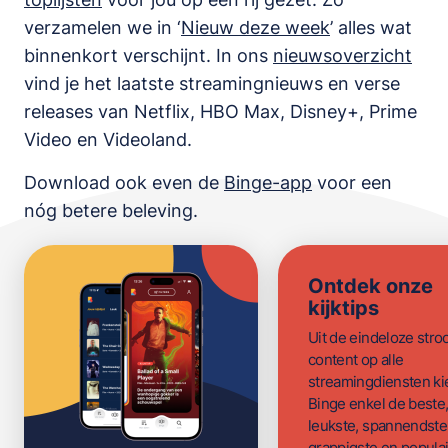
verzamelen we in ‘
Nieuw deze week
’ alles wat
binnenkort verschijnt. In ons
nieuwsoverzicht
vind je het laatste streamingnieuws en verse
releases van
Netflix, HBO Max, Disney+, Prime
Video en Videoland
.
Download ook even de
Binge-app
voor een
nóg betere beleving.
Ontdek onze
kijktips
Uit de eindeloze str
content op alle
streamingdiensten ki
Binge enkel de beste
leukste, spannendste
grappigste en populai