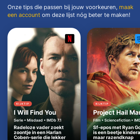
Onze tips die passen bij jouw voorkeuren,
maak
een account
om deze lijst nóg beter te maken!
KIJKTIP
KIJKTIP
I Will Find You
Project Hail Ma
Serie • Misdaad • IMDb 7.1
Film • Sciencefiction • IM
Radeloze vader zoekt
Sf-epos met Ryan Go
zoontje in een Harlan
is een beetje kinder
Coben-serie die lekker
maar razendknap