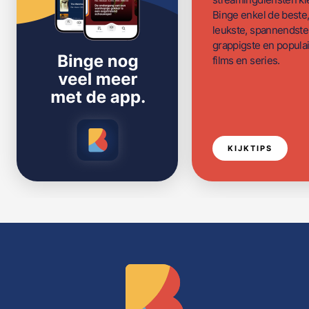
Binge enkel de beste
leukste, spannendste
grappigste en populai
films en series.
KIJKTIPS