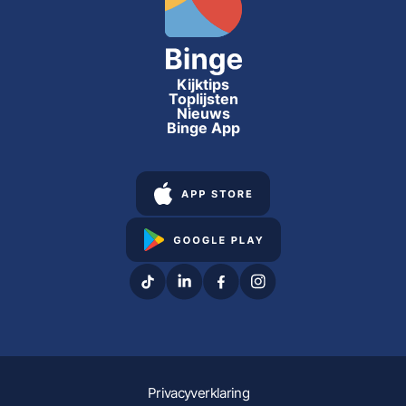
Kijktips
Toplijsten
Nieuws
Binge App
Privacyverklaring