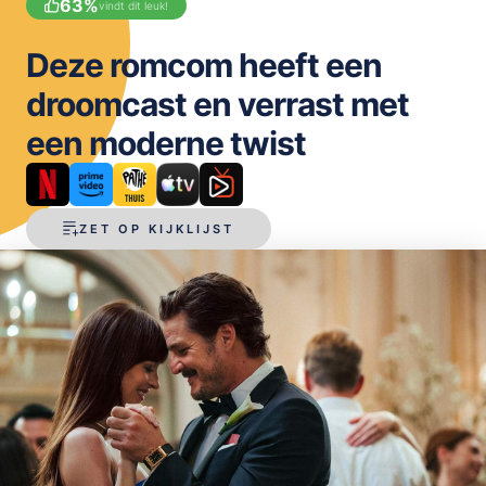
63
%
vindt dit leuk!
OPSLAAN
Deze romcom heeft een
droomcast en verrast met
een moderne twist
ZET OP KIJKLIJST