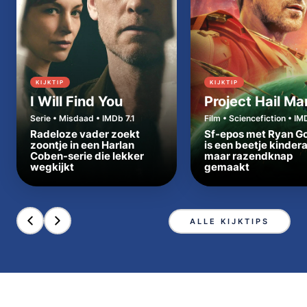
KIJKTIP
KIJKTIP
I Will Find You
Project Hail Ma
Serie • Misdaad • IMDb 7.1
Film • Sciencefiction • IM
Radeloze vader zoekt
Sf-epos met Ryan Go
zoontje in een Harlan
is een beetje kinder
Coben-serie die lekker
maar razendknap
wegkijkt
gemaakt
ALLE KIJKTIPS