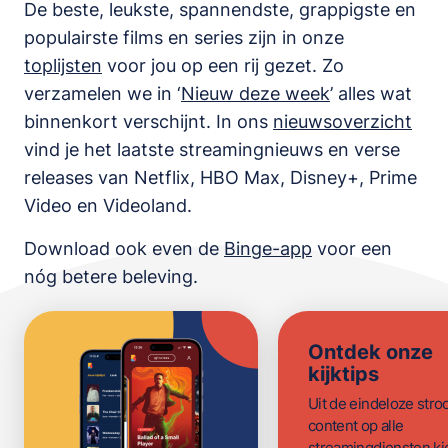
De beste, leukste, spannendste, grappigste en
populairste films en series zijn in onze
toplijsten
voor jou op een rij gezet. Zo
verzamelen we in ‘
Nieuw deze week
’ alles wat
binnenkort verschijnt. In ons
nieuwsoverzicht
vind je het laatste streamingnieuws en verse
releases van
Netflix, HBO Max, Disney+, Prime
Video en Videoland
.
Download ook even de
Binge-app
voor een
nóg betere beleving.
Ontdek onze
kijktips
Uit de eindeloze str
content op alle
streamingdiensten ki