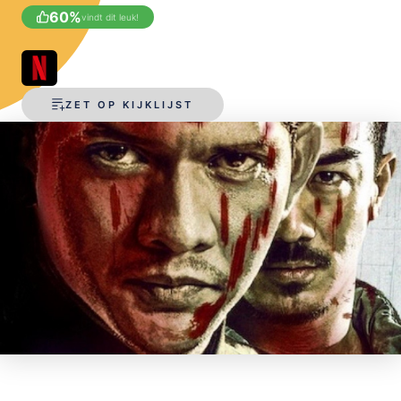
60
%
vindt dit leuk!
OPSLAAN
ZET OP KIJKLIJST