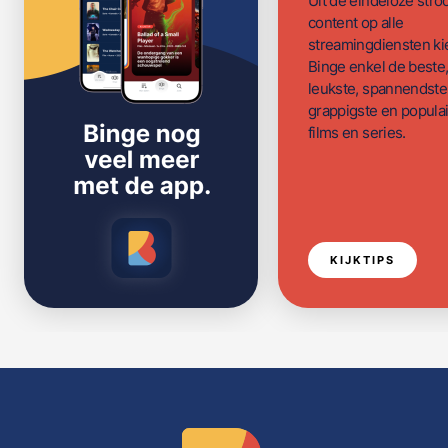
Uit de eindeloze str
content op alle
streamingdiensten ki
Binge enkel de beste
leukste, spannendste
grappigste en populai
films en series.
KIJKTIPS