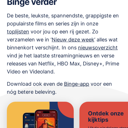
Binge verder
De beste, leukste, spannendste, grappigste en
populairste films en series zijn in onze
toplijsten
voor jou op een rij gezet. Zo
verzamelen we in ‘
Nieuw deze week
’ alles wat
binnenkort verschijnt. In ons
nieuwsoverzicht
vind je het laatste streamingnieuws en verse
releases van
Netflix, HBO Max, Disney+, Prime
Video en Videoland
.
Download ook even de
Binge-app
voor een
nóg betere beleving.
Ontdek onze
kijktips