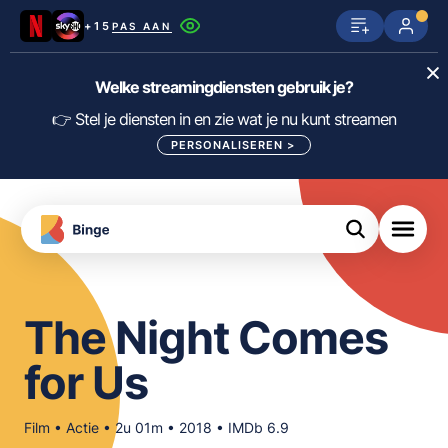
+15
PAS AAN
Netflix
SkyShowtime
Prime Video
Welke streamingdiensten gebruik je?
ijn
nge
Disney+
Videoland
HBO Max
👉 Stel je diensten in en zie wat je nu kunt streamen
PERSONALISEREN
>
NPO Start
Apple TV+
NLZIET
tips
Viaplay
Pathé Thuis
Apple TV
jsten
uws
Film1
Lumière
KIJK
The Night Comes
meJane
Canal+
Download
for Us
de
FILTER FILMS EN SERIES OP MIJN
Binge
DIENSTEN
App
Film • Actie • 2u 01m • 2018 • IMDb 6.9
ALLES/NIETS SELECTEREN