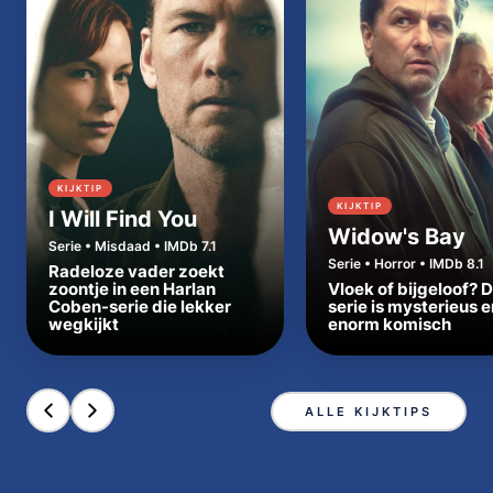
KIJKTIP
KIJKTIP
I Will Find You
Widow's Bay
Serie • Misdaad • IMDb 7.1
Serie • Horror • IMDb 8.1
Radeloze vader zoekt
zoontje in een Harlan
Vloek of bijgeloof? 
Coben-serie die lekker
serie is mysterieus e
wegkijkt
enorm komisch
ALLE KIJKTIPS