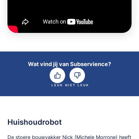
Wat vind jij van Subservience?
LEUK
NIET LEUK
Huishoudrobot
De stoere bouwvakker Nick (Michele Morrone) heeft