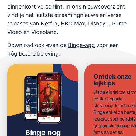
binnenkort verschijnt. In ons
nieuwsoverzicht
vind je het laatste streamingnieuws en verse
releases van
Netflix, HBO Max, Disney+, Prime
Video en Videoland
.
Download ook even de
Binge-app
voor een
nóg betere beleving.
Ontdek onze
kijktips
Uit de eindeloze str
content op alle
streamingdiensten ki
Binge enkel de beste
leukste, spannendste
grappigste en populai
films en series.