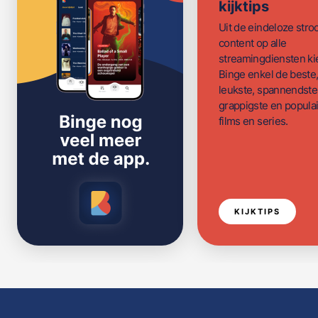
kijktips
Uit de eindeloze str
content op alle
streamingdiensten ki
Binge enkel de beste
leukste, spannendste
grappigste en populai
films en series.
KIJKTIPS