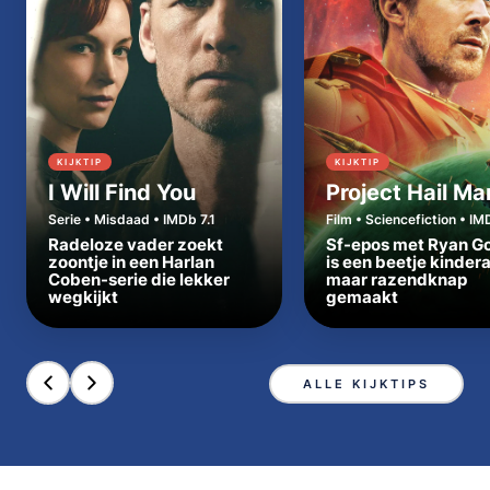
KIJKTIP
KIJKTIP
I Will Find You
Project Hail Ma
Serie • Misdaad • IMDb 7.1
Film • Sciencefiction • IM
Radeloze vader zoekt
Sf-epos met Ryan Go
zoontje in een Harlan
is een beetje kinder
Coben-serie die lekker
maar razendknap
wegkijkt
gemaakt
ALLE KIJKTIPS