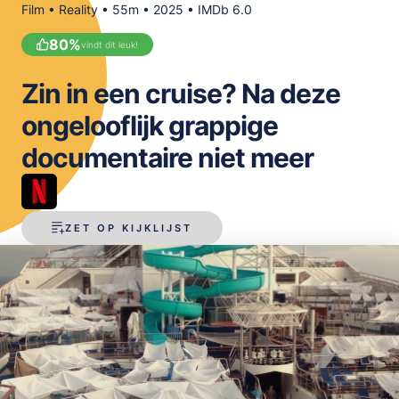
Film • Reality • 55m • 2025 • IMDb 6.0
OPSLAAN
80
%
vindt dit leuk!
Zin in een cruise? Na deze
ongelooflijk grappige
documentaire niet meer
ZET OP KIJKLIJST