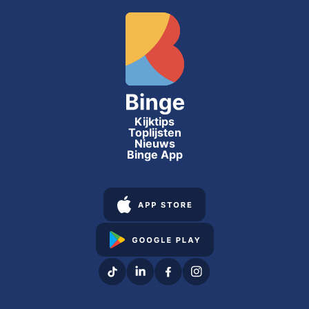
Kijktips
Toplijsten
Nieuws
Binge App