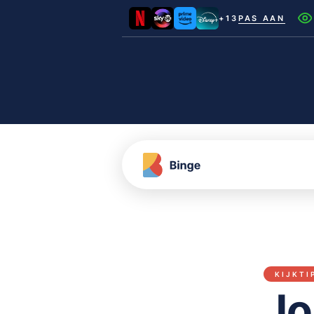
+13
PAS AAN
Netflix
Videoland
NLZIET
Film1
Canal+
KIJKTI
Jo