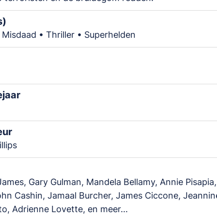
s)
Misdaad • Thriller • Superhelden
ejaar
eur
llips
ames, Gary Gulman, Mandela Bellamy, Annie Pisapia,
ohn Cashin, Jamaal Burcher, James Ciccone, Jeannin
o, Adrienne Lovette, en meer...