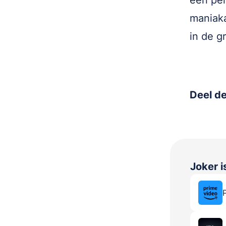
een per
maniaka
in de g
Deel de
Joker
i