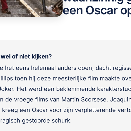
een Oscar o
wel of niet kijken?
e het eens helemaal anders doen, dacht regiss
llips toen hij deze meesterlijke film maakte ov
Joker. Het werd een beklemmende karakterstud
an de vroege films van Martin Scorsese. Joaqui
 kreeg een Oscar voor zijn verpletterende vert
tragisch gestoorde schurk.