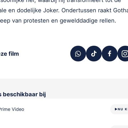
soonlijke hel, waarbij hij transformeert tot de
le en dodelijke Joker. Ondertussen raakt Goth
reep van protesten en gewelddadige rellen.
ze film
s beschikbaar bij
Prime Video
NU K