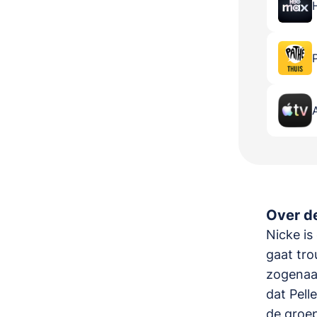
Over de
Nicke is
gaat tro
zogenaam
dat Pell
de groep