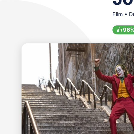
Film • D
96