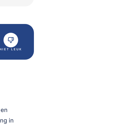
NIET LEUK
 en
ng in