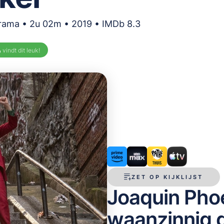
rama • 2u 02m • 2019 • IMDb 8.3
%
vindt dit leuk!
ZET OP KIJKLIJST
Joaquin Phoe
waanzinnig g