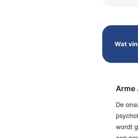
Wat vin
Arme 
De onsu
psychol
wordt g