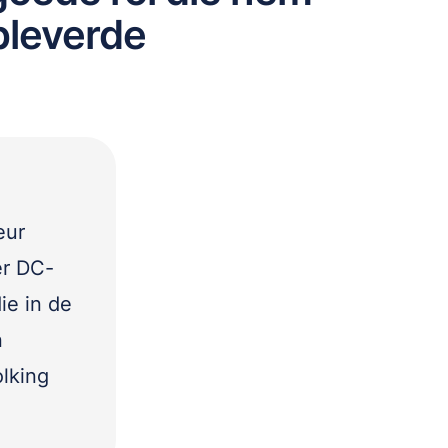
pleverde
eur
er DC-
ie in de
n
olking