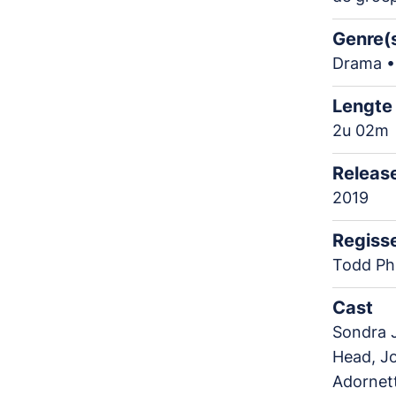
Genre(
Drama • 
Lengte
2u 02m
Releas
2019
Regiss
Todd Phi
Cast
Sondra J
Head, J
Adornett