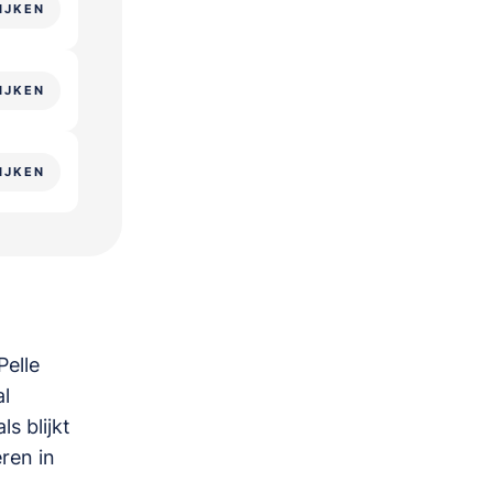
IJKEN
IJKEN
IJKEN
Pelle
al
s blijkt
eren in