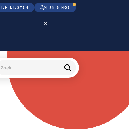
IJN LIJSTEN
MIJN BINGE
Disney+
Apple TV+
Apple TV
meJane