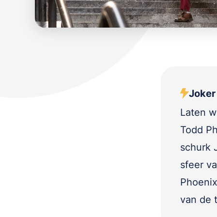
Joker 
Laten w
Todd Phi
schurk 
sfeer v
Phoenix
van de 