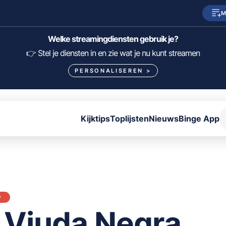
M
SkyShowtime
Prime Video
Welke streamingdiensten gebruik je?
HBO Max
NPO Start
👉 Stel je diensten in en zie wat je nu kunt streamen
PERSONALISEREN
>
Viaplay
Pathé Thuis
Lumière
KIJK
Kijktips
Toplijsten
Nieuws
Binge App
FILTER FILMS EN SERIES OP MIJN DIENSTEN
ALLES/NIETS SELECTEREN
OPSLAAN
P
 Viuda Negra