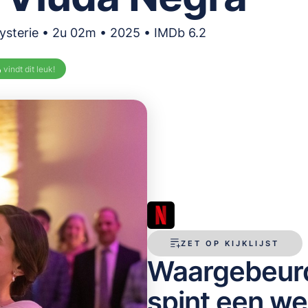
ysterie • 2u 02m • 2025 • IMDb 6.2
%
vindt dit leuk!
ZET OP KIJKLIJST
Waargebeur
spint een we