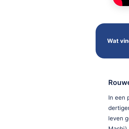
Wat vin
Rouw
In een 
dertige
leven g
Machi) 