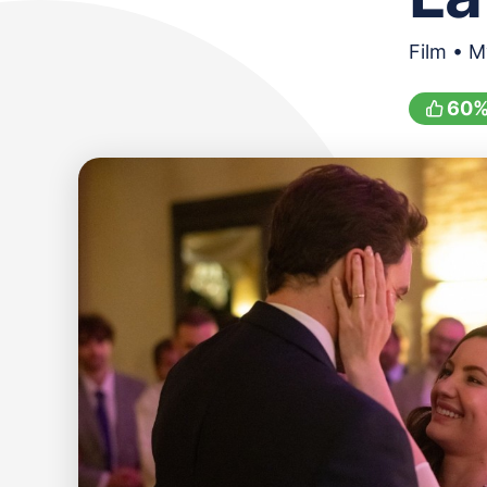
Film • M
60