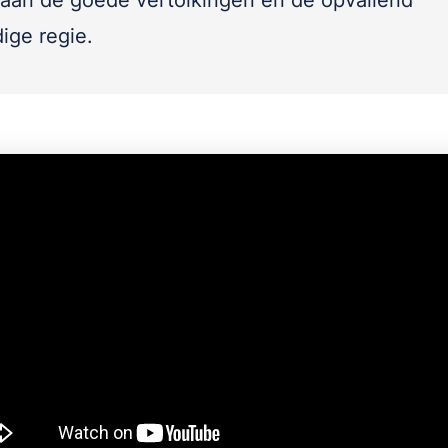
aan de goede vertolkingen en de opvallend
ige regie.