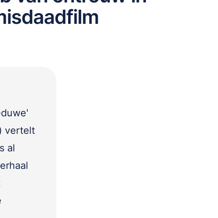
misdaadfilm
weduwe'
 vertelt
s al
verhaal
t
e