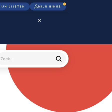
IJN LIJSTEN
MIJN BINGE
Disney+
Apple TV+
Apple TV
meJane