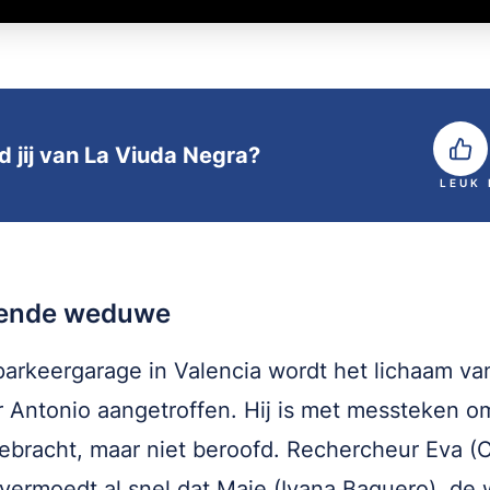
d jij van La Viuda Negra?
LEUK
ende weduwe
parkeergarage in Valencia wordt het lichaam va
r Antonio aangetroffen. Hij is met messteken o
ebracht, maar niet beroofd. Rechercheur Eva 
vermoedt al snel dat Maje (Ivana Baquero), d