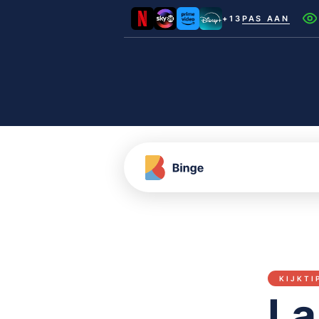
+13
PAS AAN
Netflix
Videoland
NLZIET
Film1
Canal+
KIJKTI
La