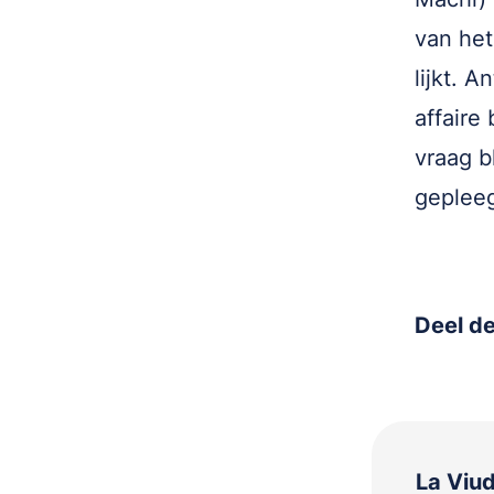
van het 
lijkt. 
affaire
vraag b
geplee
Deel de
La Viu