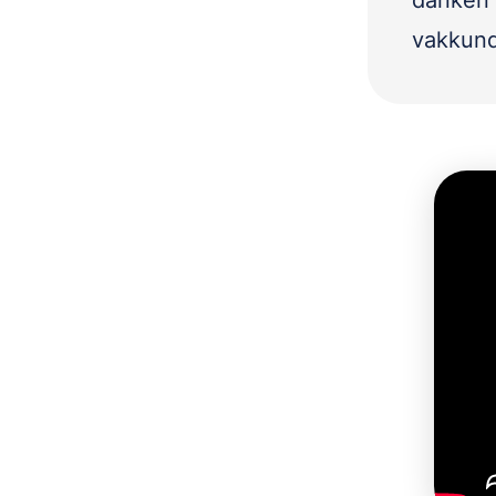
danken 
vakkund