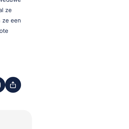
al ze
n ze een
rote