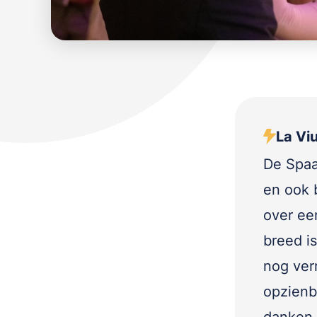
La Vi
De Spaa
en ook 
over ee
breed is
nog ver
opzienba