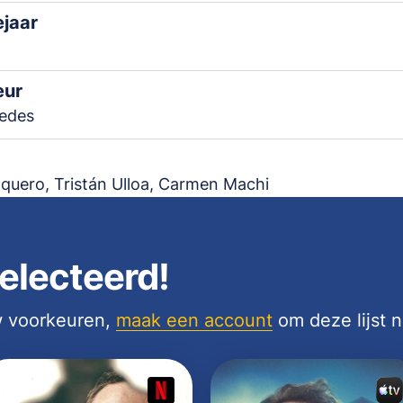
ejaar
eur
Sedes
quero, Tristán Ulloa, Carmen Machi
electeerd!
uw voorkeuren,
maak een account
om deze lijst 