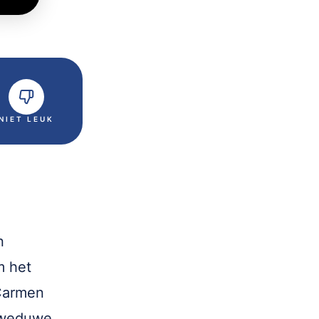
NIET LEUK
n
m het
(Carmen
e weduwe