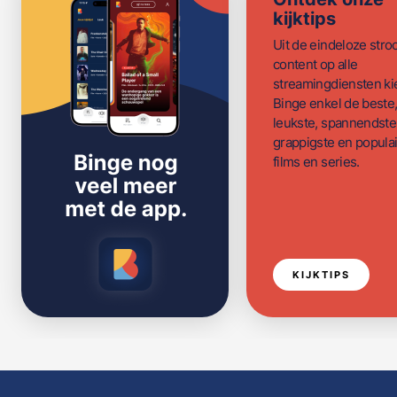
kijktips
Uit de eindeloze str
content op alle
streamingdiensten ki
Binge enkel de beste
leukste, spannendste
grappigste en populai
films en series.
KIJKTIPS