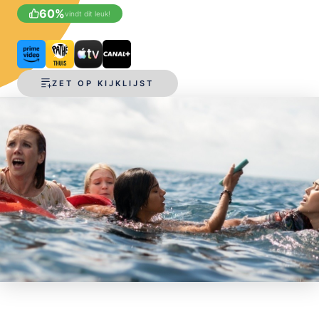
60
%
vindt dit leuk!
OPSLAAN
ZET OP KIJKLIJST