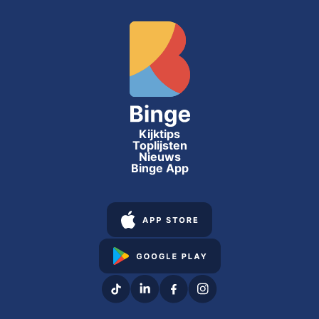
Kijktips
Toplijsten
Nieuws
Binge App