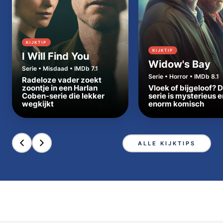
KIJKTIP
KIJKTIP
I Will Find You
Widow's Bay
Serie • Misdaad • IMDb 7.1
Serie • Horror • IMDb 8.1
Radeloze vader zoekt
zoontje in een Harlan
Vloek of bijgeloof? 
Coben-serie die lekker
serie is mysterieus e
wegkijkt
enorm komisch
ALLE KIJKTIPS