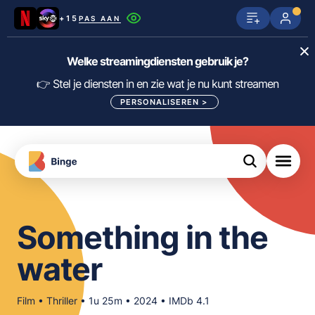
+15
PAS AAN
Netflix
SkyShowtime
Prime Video
Welke streamingdiensten gebruik je?
ijn
nge
Disney+
Videoland
HBO Max
👉 Stel je diensten in en zie wat je nu kunt streamen
PERSONALISEREN
>
NPO Start
Apple TV+
NLZIET
tips
Viaplay
Pathé Thuis
Apple TV
jsten
uws
Film1
Lumière
KIJK
Something in the
meJane
Canal+
Download
water
de
FILTER FILMS EN SERIES OP MIJN
Binge
DIENSTEN
App
Film • Thriller • 1u 25m • 2024 • IMDb 4.1
ALLES/NIETS SELECTEREN