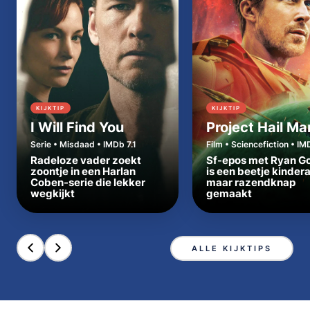
KIJKTIP
KIJKTIP
I Will Find You
Project Hail Ma
Serie • Misdaad • IMDb 7.1
Film • Sciencefiction • IM
Radeloze vader zoekt
Sf-epos met Ryan Go
zoontje in een Harlan
is een beetje kinder
Coben-serie die lekker
maar razendknap
wegkijkt
gemaakt
ALLE KIJKTIPS