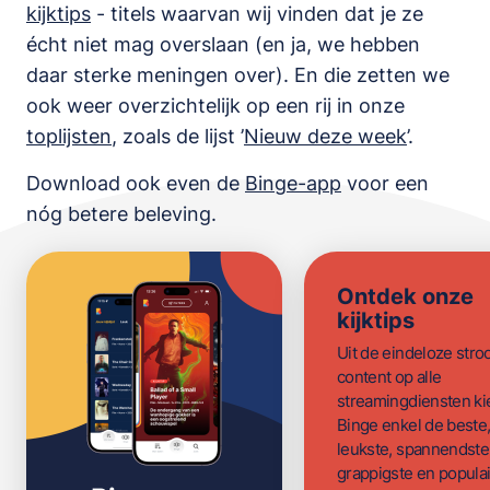
kijktips
- titels waarvan wij vinden dat je ze
écht niet mag overslaan (en ja, we hebben
daar sterke meningen over). En die zetten we
ook weer overzichtelijk op een rij in onze
toplijsten
,
zoals de lijst
’
Nieuw deze week
’.
Download ook even de
Binge-app
voor een
nóg betere beleving.
Ontdek onze
kijktips
Uit de eindeloze str
content op alle
streamingdiensten ki
Binge enkel de beste
leukste, spannendste
grappigste en populai