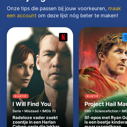
Onze tips die passen bij jouw voorkeuren,
maak
een account
om deze lijst nóg beter te maken!
KIJKTIP
KIJKTIP
I Will Find You
Project Hail Ma
Serie • Misdaad • IMDb 7.1
Film • Sciencefiction • IM
Radeloze vader zoekt
Sf-epos met Ryan Go
zoontje in een Harlan
is een beetje kinder
Coben-serie die lekker
maar razendknap